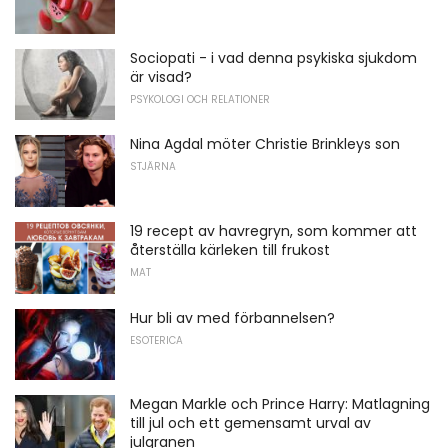
Sociopati - i vad denna psykiska sjukdom
är visad?
PSYKOLOGI OCH RELATIONER
Nina Agdal möter Christie Brinkleys son
STJÄRNA
19 recept av havregryn, som kommer att
återställa kärleken till frukost
MAT
Hur bli av med förbannelsen?
ESOTERICA
Megan Markle och Prince Harry: Matlagning
till jul och ett gemensamt urval av
julgranen