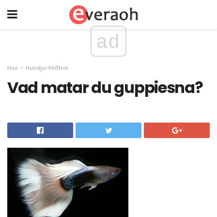
ad
Hus
Husdjur tillåtna
Vad matar du guppiesna?