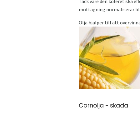
Tack vare den koleretiska ef
mottagning normaliserar blå
Olja hjälper till att övervi
Cornolja - skada