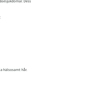
låsesjukdomar. Dess
t
la hälsosamt hår.