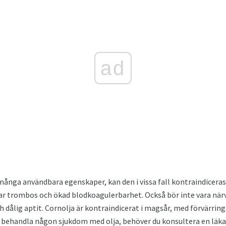
ad
nga användbara egenskaper, kan den i vissa fall kontraindiceras.
ar trombos och ökad blodkoagulerbarhet. Också bör inte vara närv
ch dålig aptit. Cornolja är kontraindicerat i magsår, med förvärri
 behandla någon sjukdom med olja, behöver du konsultera en läka