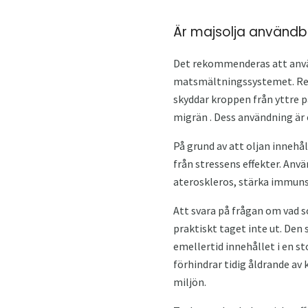
Är majsolja användb
Det rekommenderas att använd
matsmältningssystemet. Rege
skyddar kroppen från yttre p
migrän . Dess användning är
På grund av att oljan innehå
från stressens effekter. Anv
ateroskleros, stärka immunsy
Att svara på frågan om vad so
praktiskt taget inte ut. Den
emellertid innehållet i en 
förhindrar tidig åldrande av 
miljön.