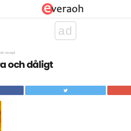
ad
olk recept
ra och dåligt