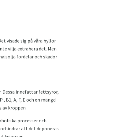
t visade sig på våra hyllor
inte vilja extrahera det. Men
ajsolja fördelar och skador
. Dessa innefattar fettsyror,
P , B1, A, F, E och en mängd
s av kroppen.
taboliska processer och
förhindrar att det deponeras
vt kvinnans