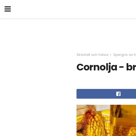
Skönhet och hälsa
Spargris av f
Cornolja - b