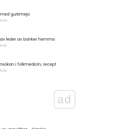
 med gurkmeja
ÄLSA
 av leder av banker hemma
ÄLSA
sökan i folkmedicin, recept
ÄLSA
ad