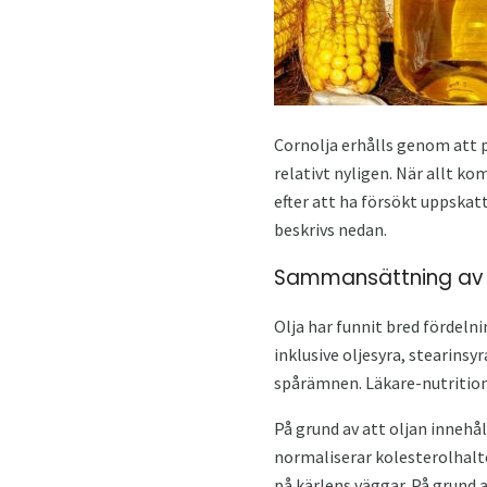
Cornolja erhålls genom att p
relativt nyligen. När allt ko
efter att ha försökt uppskat
beskrivs nedan.
Sammansättning av 
Olja har funnit bred fördeln
inklusive oljesyra, stearinsyr
spårämnen. Läkare-nutritioni
På grund av att oljan innehå
normaliserar kolesterolhalte
på kärlens väggar. På grund