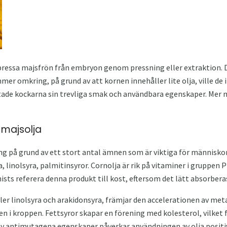
ressa majsfrön från embryon genom pressning eller extraktion. De
mmer omkring, på grund av att kornen innehåller lite olja, ville de 
tade kockarna sin trevliga smak och användbara egenskaper. Mer m
majsolja
ing på grund av ett stort antal ämnen som är viktiga för människor
a, linolsyra, palmitinsyror. Cornolja är rik på vitaminer i gruppen P
sts referera denna produkt till kost, eftersom det lätt absorbera
ller linolsyra och arakidonsyra, främjar den accelerationen av me
n i kroppen. Fettsyror skapar en förening med kolesterol, vilket 
 av antimutagena egenskaper påverkar användningen av olja positi