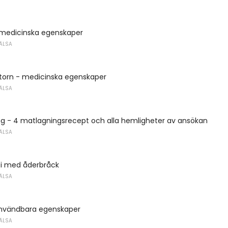
 medicinska egenskaper
ÄLSA
ktorn - medicinska egenskaper
ÄLSA
ng - 4 matlagningsrecept och alla hemligheter av ansökan
ÄLSA
pi med åderbråck
ÄLSA
nvändbara egenskaper
ÄLSA