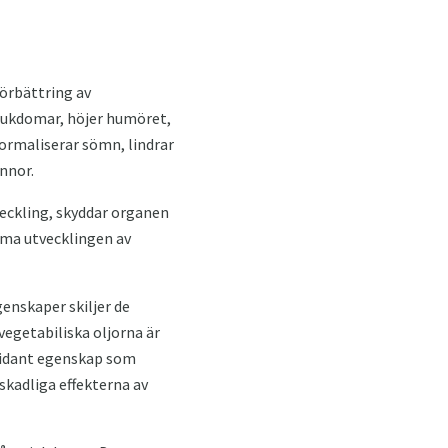
förbättring av
jukdomar, höjer humöret,
normaliserar sömn, lindrar
nnor.
veckling, skyddar organen
mma utvecklingen av
genskaper skiljer de
vegetabiliska oljorna är
oxidant egenskap som
 skadliga effekterna av