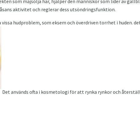
fekten som majsolja har, hjälper den människor som lider av gallb
sans aktivitet och reglerar dess utsöndringsfunktion.
nna vissa hudproblem, som eksem och överdriven torrhet i huden. de
Det används ofta i kosmetologi för att rynka rynkor och återstäl