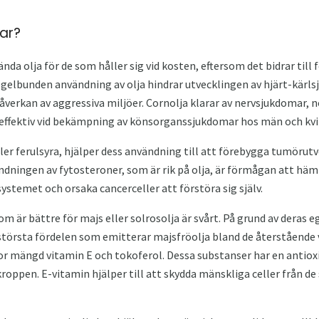
ar?
a olja för de som håller sig vid kosten, eftersom det bidrar till 
lbunden användning av olja hindrar utvecklingen av hjärt-kärls
åverkan av aggressiva miljöer. Cornolja klarar av nervsjukdomar, 
 effektiv vid bekämpning av könsorganssjukdomar hos män och kvi
ller ferulsyra, hjälper dess användning till att förebygga tumörut
ändningen av fytosteroner, som är rik på olja, är förmågan att hä
stemet och orsaka cancerceller att förstöra sig själv.
m är bättre för majs eller solrosolja är svårt. På grund av deras e
 största fördelen som emitterar majsfröolja bland de återstående 
stor mängd vitamin E och tokoferol. Dessa substanser har en anti
kroppen. E-vitamin hjälper till att skydda mänskliga celler från de