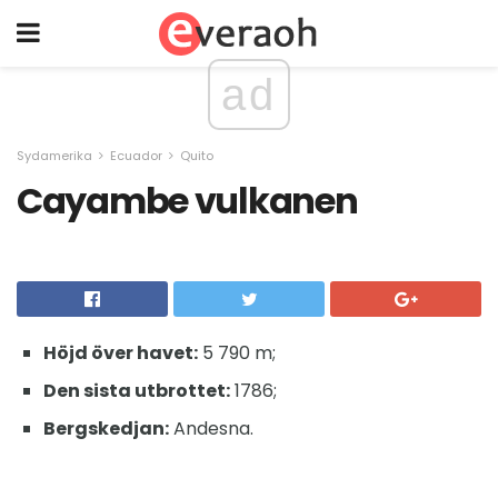
ad
Sydamerika
Ecuador
Quito
Cayambe vulkanen
Höjd över havet:
5 790 m;
Den sista utbrottet:
1786;
Bergskedjan:
Andesna.