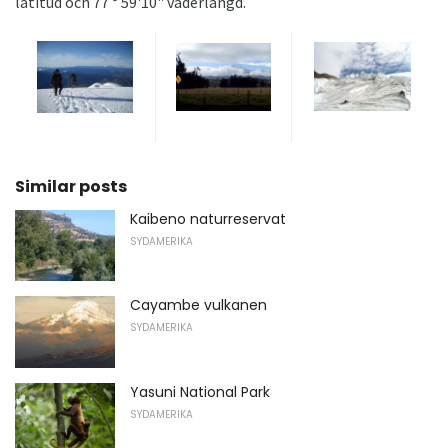
latitud och 77 ° 59'10" väderlängd.
Similar posts
Kaibeno naturreservat
SYDAMERIKA
Cayambe vulkanen
SYDAMERIKA
Yasuni National Park
SYDAMERIKA