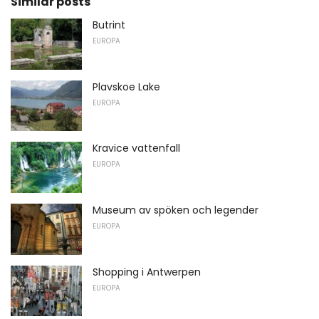
Similar posts
Butrint
EUROPA
Plavskoe Lake
EUROPA
Kravice vattenfall
EUROPA
Museum av spöken och legender
EUROPA
Shopping i Antwerpen
EUROPA