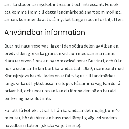
antika staden är mycket intressant och intressant. Försök
att komma fram till detta landmärke så snart som möjligt,
annars kommer du att stå mycket länge i raden för biljetten.
Användbar information
Butrinti naturreservat ligger i den södra delen av Albanien,
bredvid den grekiska gränsen vid sjön med samma namn.
Nära reserven finns en by som också heter Butrinti, och från
norra sidan är 15 km bort Saranda stad . 1959, i samband med
Khrusjtsjovs besök, lades en asfaltväg ut till landmärket,
längs vilka utflyktsbussar nu löper. På samma väg kan du få
privat bil, och under resan kan du lämna den på en betald
parkering nära Butrinti.
För att få kollektivtrafik från Saranda är det möjligt om 40
minuter, bör du hitta en buss med lämplig väg vid stadens
huvudbussstation (skicka varje timme).