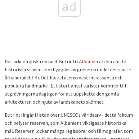
ad
Det arkeologiska museet Butrinti i
Albanien
är den äldsta
historiska staden som byggdes av grekerna under det sjätte
århundradet f.Kr. Det blev statens mest intressanta och
populära landmärke . Ett stort antal turister kommer till
utgrävningarna dagligen för att uppskatta den gamla
arkitekturen och njuta av landskapets skönhet.
Butrinti ingår i listan över UNESCOs världsarv - detta faktum
och belyser reserven, som Albaniens viktigaste historiska
mål. Reserven lockar många regissörer och filmografer, som
tar bilder av sig själva i den gamla stadsmurarna. I teaterns