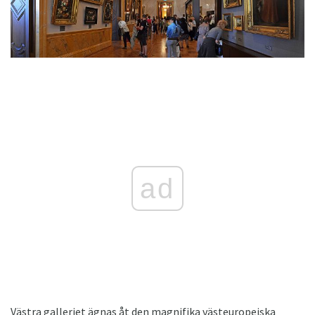
ad
Västra galleriet ägnas åt den magnifika västeuropeiska