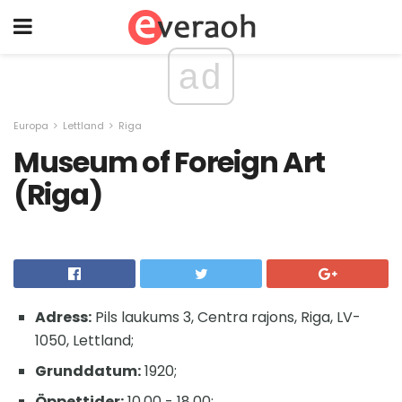
ad
Europa
Lettland
Riga
Museum of Foreign Art
(Riga)
Adress:
Pils laukums 3, Centra rajons, Riga, LV-
1050, Lettland;
Grunddatum:
1920;
Öppettider:
10.00 - 18.00;