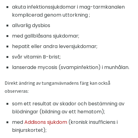
akuta infektionssjukdomar i mag-tarmkanalen
komplicerad genom uttorkning ;
allvarlig dysbios
med gallblåsans sjukdomar;
hepatit eller andra leversjukdomar;
svår vitamin B-brist;
lanserade mycosis (svampinfektion) i munhålan.
Direkt ändring av tunganvävnadens färg kan också
observeras:
som ett resultat av skador och bestämning av
blödningar (bildning av ett hematom);
med
Addisons sjukdom
(kronisk insufficiens i
binjurskortet);