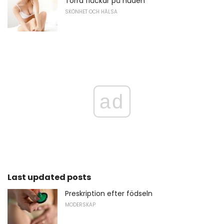
Torra fläckar på huden
SKÖNHET OCH HÄLSA
ad
Last updated posts
Preskription efter födseln
MODERSKAP