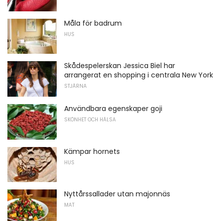
Måla för badrum
HUS
Skådespelerskan Jessica Biel har
arrangerat en shopping i centrala New York
STJÄRNA
Användbara egenskaper goji
SKÖNHET OCH HÄLSA
Kämpar hornets
HUS
Nyttårssallader utan majonnäs
MAT