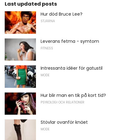
Last updated posts
Hur död Bruce Lee?
STJÄRNA
Leverans fetma - symtom
FITNESS
Intressanta idéer för gatustil
MODE
Hur blir man en tik på kort tid?
PSYKOLOGI OCH RELATIONER
Stövlar ovanför knäet
MODE