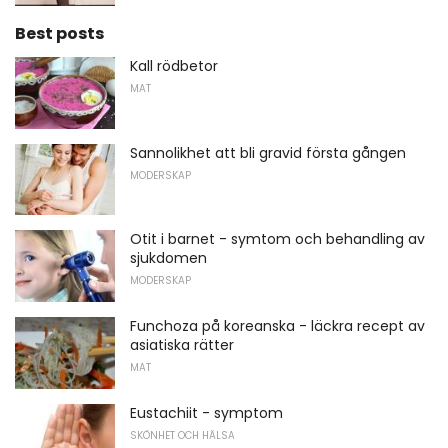
Best posts
Kall rödbetor
MAT
Sannolikhet att bli gravid första gången
MODERSKAP
Otit i barnet - symtom och behandling av
sjukdomen
MODERSKAP
Funchoza på koreanska - läckra recept av
asiatiska rätter
MAT
Eustachiit - symptom
SKÖNHET OCH HÄLSA