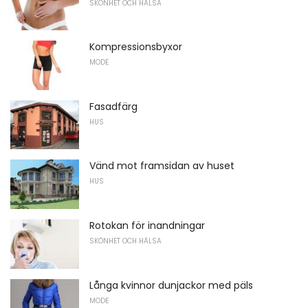
SKÖNHET OCH HÄLSA
Kompressionsbyxor
MODE
Fasadfärg
HUS
Vänd mot framsidan av huset
HUS
Rotokan för inandningar
SKÖNHET OCH HÄLSA
Långa kvinnor dunjackor med päls
MODE