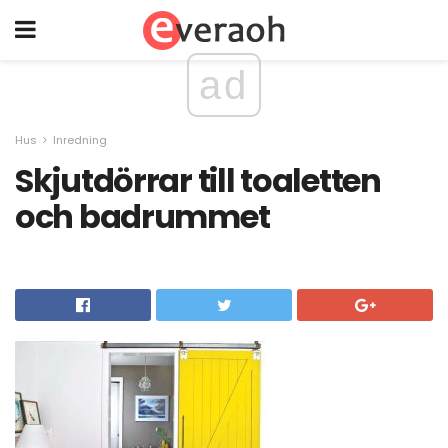
ad
Hus
Inredning
Skjutdörrar till toaletten
och badrummet