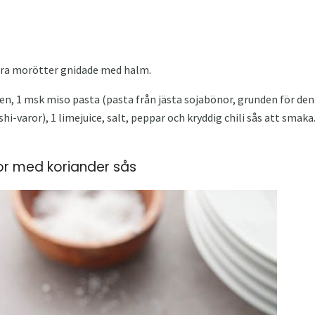
tora morötter gnidade med halm.
ten, 1 msk miso pasta (pasta från jästa sojabönor, grunden för d
hi-varor), 1 limejuice, salt, peppar och kryddig chili sås att sma
tor med koriander sås