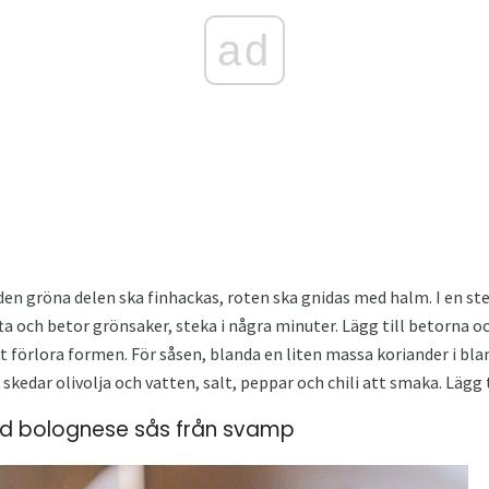
ad
en gröna delen ska finhackas, roten ska gnidas med halm. I en ste
fta och betor grönsaker, steka i några minuter. Lägg till betorna oc
t förlora formen. För såsen, blanda en liten massa koriander i bl
 skedar olivolja och vatten, salt, peppar och chili att smaka. Lägg 
med bolognese sås från svamp