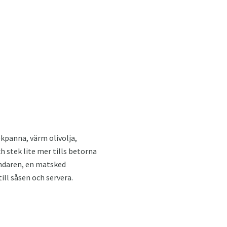
kpanna, värm olivolja,
h stek lite mer tills betorna
andaren, en matsked
till såsen och servera.