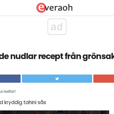
ad
nde nudlar recept från grönsa
ga nudlar!
d kryddig tahini sås