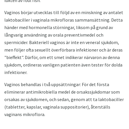
lukten av foul fish.
Vaginos börjar utvecklas till följd av en minskning av antalet
laktobaciller i vaginala mikrofloras sammansättning. Detta
händer med hormonella störningar, liksom på grund av
långvarig användning av orala preventivmedel och
spermicider. Bakteriell vaginos är inte en veneral sjukdom,
men följer ofta sexuellt överförbara infektioner och är deras
"bieffekt". Därför, om ett smet indikerar närvaron av denna
sjukdom, ordineras vanligen patienten även tester för dolda
infektioner.
Vaginos behandlas i två uppsättningar: För det första
eliminerar antimikrobiella medel de orsakssjukdomar som
orsakas av sjukdomen, och sedan, genom att ta laktobaciller
(tabletter, kapslar, vaginala suppositorier), återställs
vaginans mikroflora.