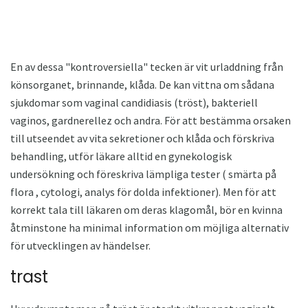
En av dessa "kontroversiella" tecken är vit urladdning från
könsorganet, brinnande, klåda. De kan vittna om sådana
sjukdomar som vaginal candidiasis (tröst), bakteriell
vaginos, gardnerellez och andra. För att bestämma orsaken
till utseendet av vita sekretioner och klåda och förskriva
behandling, utför läkare alltid en gynekologisk
undersökning och föreskriva lämpliga tester ( smärta på
flora , cytologi, analys för dolda infektioner). Men för att
korrekt tala till läkaren om deras klagomål, bör en kvinna
åtminstone ha minimal information om möjliga alternativ
för utvecklingen av händelser.
trast