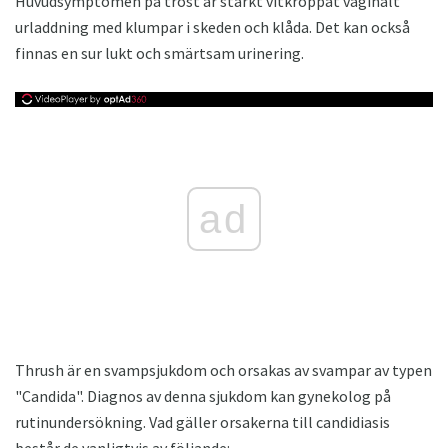
Huvudsymptomen på tröst är starkt vitkroppat vaginalt
urladdning med klumpar i skeden och klåda. Det kan också
finnas en sur lukt och smärtsam urinering.
ad
Thrush är en svampsjukdom och orsakas av svampar av typen
"Candida". Diagnos av denna sjukdom kan gynekolog på
rutinundersökning. Vad gäller orsakerna till candidiasis
består de vanligtvis av följande: