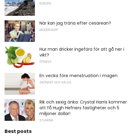
EUROPA
När kan jag träna efter cesarean?
MODERSKAP
Hur man dricker ingefära för att gå ner i
vikt?
FITNESS
En vecka före menstruation i magen
SKÖNHET OCH HÄLSA
Rik och sexig änka: Crystal Harris kommer
att få Hugh Hefners fastigheter och 5
miljoner dollar!
STJÄRNA
Best posts