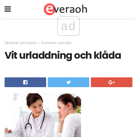
ad
Skönhet och hälsa
Kvinnors samråd
Vit urladdning och klåda