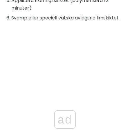
Applicera fixeringsskiktet (polymerisera i 2
minuter).
Svamp eller speciell vätska avlägsna limskiktet.
ad