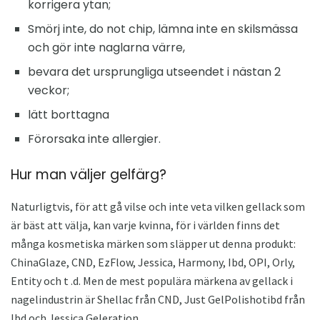
korrigera ytan;
Smörj inte, do not chip, lämna inte en skilsmässa
och gör inte naglarna värre,
bevara det ursprungliga utseendet i nästan 2
veckor;
lätt borttagna
Förorsaka inte allergier.
Hur man väljer gelfärg?
Naturligtvis, för att gå vilse och inte veta vilken gellack som
är bäst att välja, kan varje kvinna, för i världen finns det
många kosmetiska märken som släpper ut denna produkt:
ChinaGlaze, CND, EzFlow, Jessica, Harmony, Ibd, OPI, Orly,
Entity och t .d. Men de mest populära märkena av gellack i
nagelindustrin är Shellac från CND, Just GelPolishotibd från
Ibd och Jessica Geleration.