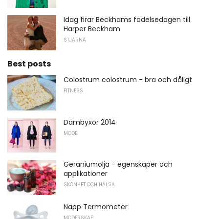
Idag firar Beckhams födelsedagen till
Harper Beckham
STJÄRNA
Best posts
Colostrum colostrum - bra och dåligt
FITNESS
Dambyxor 2014
MODE
Geraniumolja - egenskaper och
applikationer
SKÖNHET OCH HÄLSA
Napp Termometer
MODERSKAP