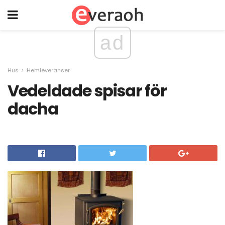
ad
Hus
Hemleveranser
Vedeldade spisar för
dacha