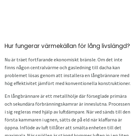
Hur fungerar värmekällan för lång livslängd?
Nu är träet fortfarande ekonomiskt bränsle. Om det inte
finns någon centralvärme och gasledning till dacha kan
problemet lösas genom att installera en långbrännare med
hög effektivitet jämfört med konventionella konstruktioner.
En långbrännare är ett metallhölje där förseglade primära
och sekundära förbränningskamrar är inneslutna. Processen
i sig regleras med hjälp av luftdämpare. När ved sänds till den
första kammaren i ugnen, sätts de på eld när klaffarna är
öppna. Inflöde av luft tillåter att smälta enheten till det
maximala. När spjällen är stängd kommer luften in i en liten