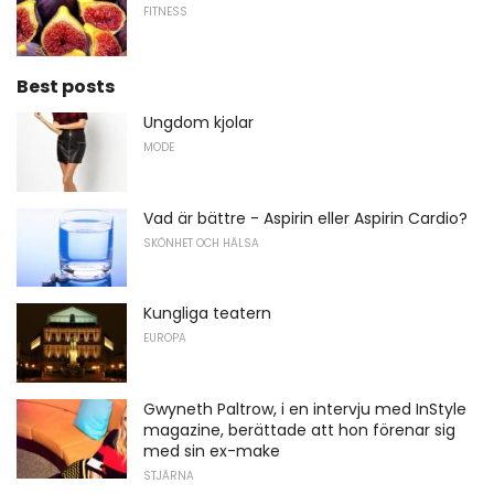
FITNESS
Best posts
Ungdom kjolar
MODE
Vad är bättre - Aspirin eller Aspirin Cardio?
SKÖNHET OCH HÄLSA
Kungliga teatern
EUROPA
Gwyneth Paltrow, i en intervju med InStyle
magazine, berättade att hon förenar sig
med sin ex-make
STJÄRNA