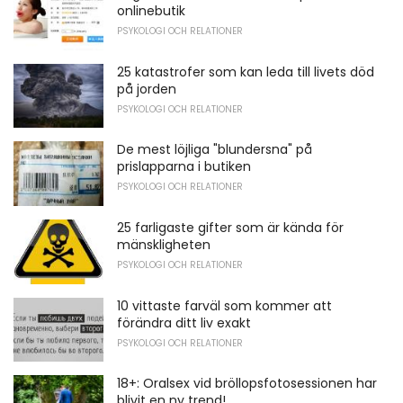
onlinebutik
PSYKOLOGI OCH RELATIONER
25 katastrofer som kan leda till livets död
på jorden
PSYKOLOGI OCH RELATIONER
De mest löjliga "blundersna" på
prislapparna i butiken
PSYKOLOGI OCH RELATIONER
25 farligaste gifter som är kända för
mänskligheten
PSYKOLOGI OCH RELATIONER
10 vittaste farväl som kommer att
förändra ditt liv exakt
PSYKOLOGI OCH RELATIONER
18+: Oralsex vid bröllopsfotosessionen har
blivit en ny trend!