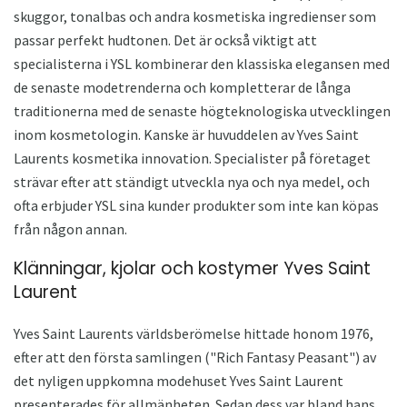
skuggor, tonalbas och andra kosmetiska ingredienser som
passar perfekt hudtonen. Det är också viktigt att
specialisterna i YSL kombinerar den klassiska elegansen med
de senaste modetrenderna och kompletterar de långa
traditionerna med de senaste högteknologiska utvecklingen
inom kosmetologin. Kanske är huvuddelen av Yves Saint
Laurents kosmetika innovation. Specialister på företaget
strävar efter att ständigt utveckla nya och nya medel, och
ofta erbjuder YSL sina kunder produkter som inte kan köpas
från någon annan.
Klänningar, kjolar och kostymer Yves Saint
Laurent
Yves Saint Laurents världsberömelse hittade honom 1976,
efter att den första samlingen ("Rich Fantasy Peasant") av
det nyligen uppkomna modehuset Yves Saint Laurent
presenterades för allmänheten. Sedan dess var bland hans