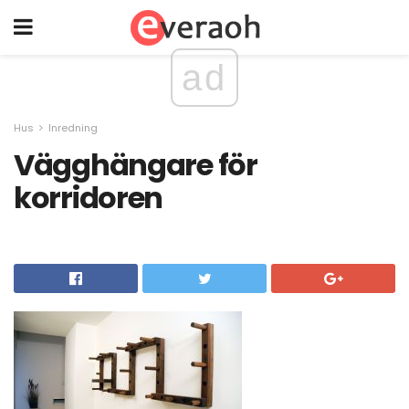
ad
Hus
Inredning
Vägghängare för
korridoren