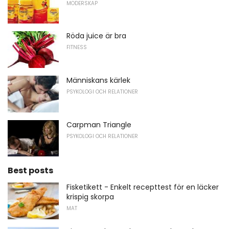
MODERSKAP
Röda juice är bra
FITNESS
Människans kärlek
PSYKOLOGI OCH RELATIONER
Carpman Triangle
PSYKOLOGI OCH RELATIONER
Best posts
Fisketikett - Enkelt recepttest för en läcker
krispig skorpa
MAT