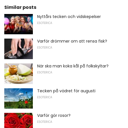
Similar posts
Nyttårs tecken och vidskepelser
ESOTERICA
Varför drömmer om att rensa fisk?
ESOTERICA
När ska man koka kål på folkskyltar?
ESOTERICA
Tecken på vädret för augusti
ESOTERICA
Varför gör rosor?
ESOTERICA