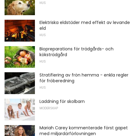
HUS
Elektriska eldstäder med effekt av levande
eld
HUS
Biopreparations för trädgårds- och
köksträdgård
HUS
Stratifiering av frön hemma - enkla regler
för fröberedning
HUS
Laddning för skolbarn
MODERSKAP
Mariah Carey kommenterade först gapet
med miljardärförlovningen