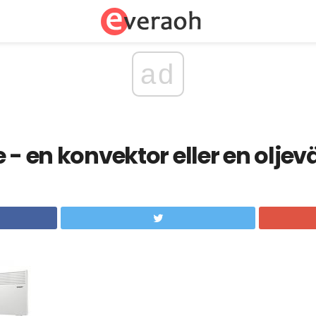
ad
e - en konvektor eller en olje