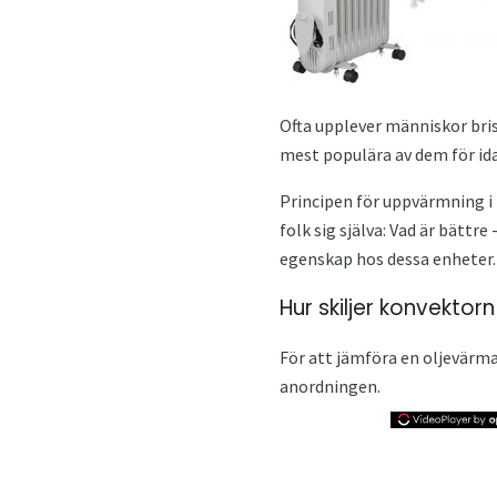
Ofta upplever människor bris
mest populära av dem för ida
Principen för uppvärmning i b
folk sig själva: Vad är bättr
egenskap hos dessa enheter.
Hur skiljer konvektor
För att jämföra en oljevärm
anordningen.