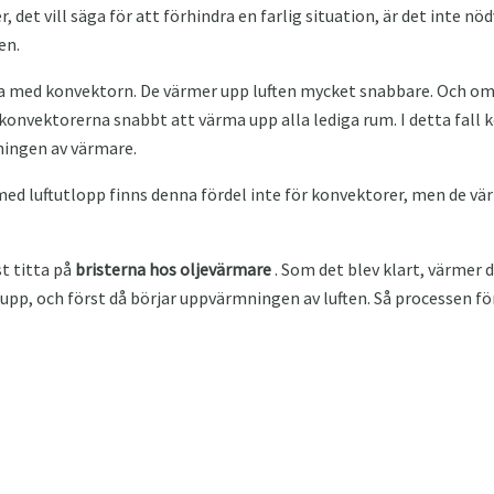
, det vill säga för att förhindra en farlig situation, är det inte n
en.
rna med konvektorn. De värmer upp luften mycket snabbare. Och om
 konvektorerna snabbt att värma upp alla lediga rum. I detta fal
ningen av värmare.
ed luftutlopp finns denna fördel inte för konvektorer, men de vä
st titta på
bristerna hos oljevärmare
. Som det blev klart, värmer
upp, och först då börjar uppvärmningen av luften. Så processen för