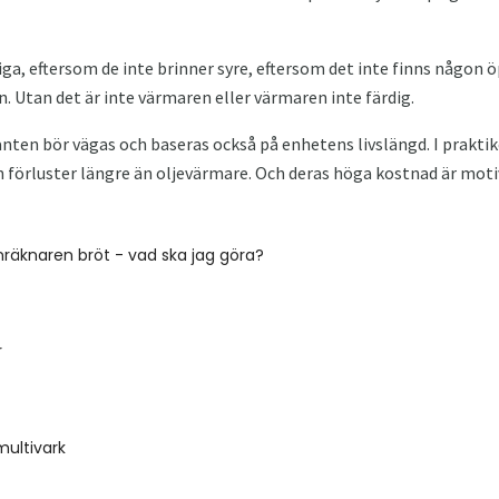
ga, eftersom de inte brinner syre, eftersom det inte finns någon ö
 Utan det är inte värmaren eller värmaren inte färdig.
ianten bör vägas och baseras också på enhetens livslängd. I prakt
 förluster längre än oljevärmare. Och deras höga kostnad är moti
räknaren bröt - vad ska jag göra?
r
multivark