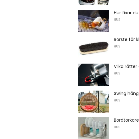
Hur fixar d
HUS
Borste för k
HUS
Vilka rätter
HUS
Swing hän
HUS
Bordtorkare 
HUS