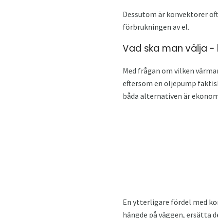
Dessutom är konvektorer ofta
förbrukningen av el.
Vad ska man välja - 
Med frågan om vilken värmare
eftersom en oljepump faktisk
båda alternativen är ekonomi
En ytterligare fördel med k
hängde på väggen, ersätta d