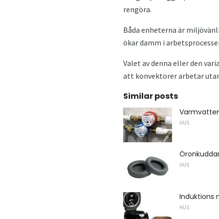
rengöra.
Båda enheterna är miljövänli
ökar damm i arbetsprocessen.
Valet av denna eller den var
att konvektorer arbetar utan
Similar posts
Varmvatten
HUS
Öronkudda
HUS
Induktions 
HUS