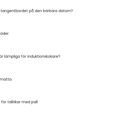
u tangentbordet på den bärbara datorn?
läder
 är lämpliga för induktionskokare?
gmatta
för tallrikar med pall