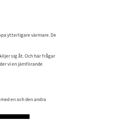
pa ytterligare värmare. De
ljer sig åt. Och här frågar
uder vi en jämförande
a med en och den andra