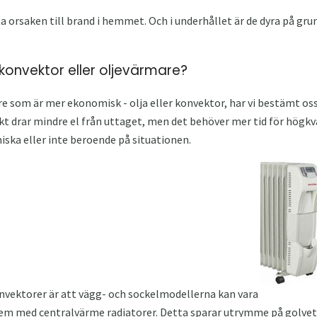
 orsaken till brand i hemmet. Och i underhållet är de dyra på gru
konvektor eller oljevärmare?
 som är mer ekonomisk - olja eller konvektor, har vi bestämt oss. A
t drar mindre el från uttaget, men det behöver mer tid för högkv
ska eller inte beroende på situationen.
onvektorer är att vägg- och sockelmodellerna kan vara
em med centralvärme radiatorer. Detta sparar utrymme på golvet, 