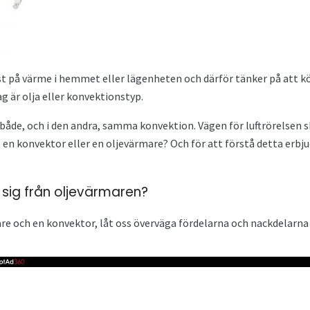
t på värme i hemmet eller lägenheten och därför tänker på att kö
g är olja eller konvektionstyp.
åde, och i den andra, samma konvektion. Vägen för luftrörelsen ski
e - en konvektor eller en oljevärmare? Och för att förstå detta erbj
n sig från oljevärmaren?
are och en konvektor, låt oss överväga fördelarna och nackdelarn