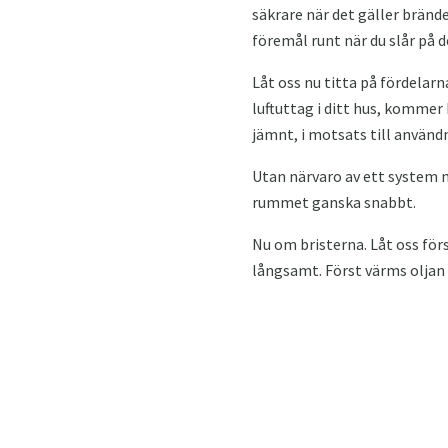
säkrare när det gäller bränder
föremål runt när du slår på d
Låt oss nu titta på fördela
luftuttag i ditt hus, kommer
jämnt, i motsats till använd
Utan närvaro av ett system m
rummet ganska snabbt.
Nu om bristerna. Låt oss för
långsamt. Först värms oljan 