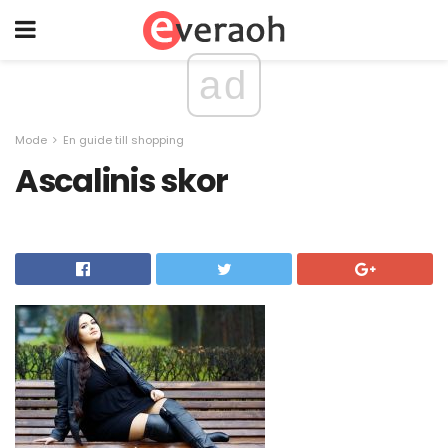
ad
Mode
En guide till shopping
Ascalinis skor