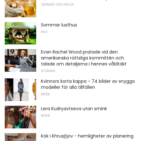
SKÖNHET OCH HÄLSA
Sommar lusthus
HUS
Evan Rachel Wood pratade vid den
amerikanska rättsliga kommittén och
talade om detaljerna i hennes våldtäkt
STJÄRNA
Kvinnors korta kappa - 74 bilder av snygga
modeller för alla tillfällen
MODE
Lera Kudryavtseva utan smink
MODE
Kök i Khrusjtjov - hemligheter av planering