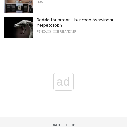
HUS
Rädsla för ormar - hur man övervinnar
herpetofobi?
PSYKOLOGI OCH RELATIONER
ad
BACK TO TOP