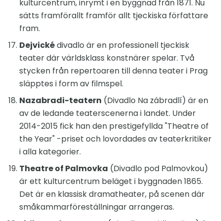
kulturcentrum, inrymt i en byggnad från 1871. Nu
sätts framförallt framför allt tjeckiska författare
fram.
Dejvické
divadlo är en professionell tjeckisk
teater där världsklass konstnärer spelar. Två
stycken från repertoaren till denna teater i Prag
släpptes i form av filmspel.
Nazabradi-teatern
(Divadlo Na zábradlí) är en
av de ledande teaterscenerna i landet. Under
2014-2015 fick han den prestigefyllda "Theatre of
the Year" -priset och lovordades av teaterkritiker
i alla kategorier.
Theatre of Palmovka
(Divadlo pod Palmovkou)
är ett kulturcentrum beläget i byggnaden 1865.
Det är en klassisk dramatheater, på scenen där
småkammarföreställningar arrangeras.