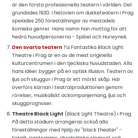
är den första professionella teatern i världen. Det
grundades 1930. I historien om dukketeatern i Prag
spelades 250 föreställningar av mestadels
komiska genrer. Hans namn han mottog för att
hedra huvudpersonerna - Spibel och Hurwynek.
Den svarta teatern
Ta Fantastika Black Light
Theatre i Prag är en av de mest originella
kulturcentrumen i den tjeckiska huvudstaden. Alla
hans idéer bygger på en optisk illusion. Teatern av
ljus och skuggor i Prag är ett mörkt skåp. Här
överförs kärnan i teatralproduktionen genom
rörelser, musikaliskt ackompanjemang, ljus och
skuggprognoser.
Theatre Black Light
(Black Light Theatre) i Prag.
På detta stadium arrangeras också alla
föreställningar med hjälp av "black theater" -
teknik, pantomime, akrobatiska element och