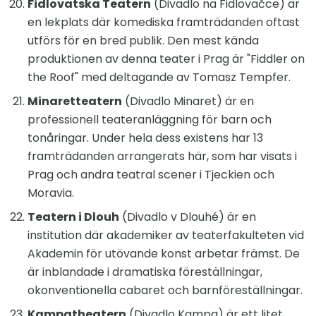
Fidlovatska Teatern
(Divadlo na Fidlovačce) är
en lekplats där komediska framträdanden oftast
utförs för en bred publik. Den mest kända
produktionen av denna teater i Prag är "Fiddler on
the Roof" med deltagande av Tomasz Tempfer.
Minaretteatern
(Divadlo Minaret) är en
professionell teateranläggning för barn och
tonåringar. Under hela dess existens har 13
framträdanden arrangerats här, som har visats i
Prag och andra teatral scener i Tjeckien och
Moravia.
Teatern i Dlouh
(Divadlo v Dlouhé) är en
institution där akademiker av teaterfakulteten vid
Akademin för utövande konst arbetar främst. De
är inblandade i dramatiska föreställningar,
okonventionella cabaret och barnföreställningar.
Kampatheatern
(Divadlo Kampa) är ett litet