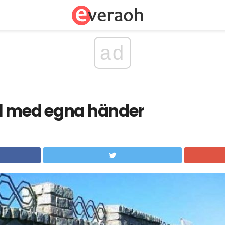
ad
l med egna händer