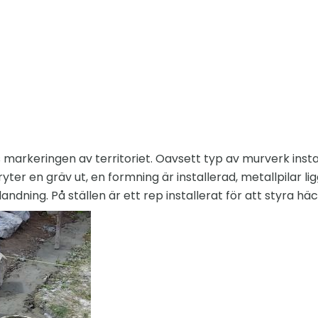
s markeringen av territoriet. Oavsett typ av murverk insta
bryter en gräv ut, en formning är installerad, metallpilar 
ndning. På ställen är ett rep installerat för att styra hä