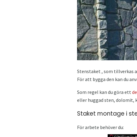
Stenstaket , som tillverkas a
För att bygga den kan du an
Som regel kan du göra ett
de
eller huggad sten, dolomit, 
Staket montage i st
För arbete behöver du: