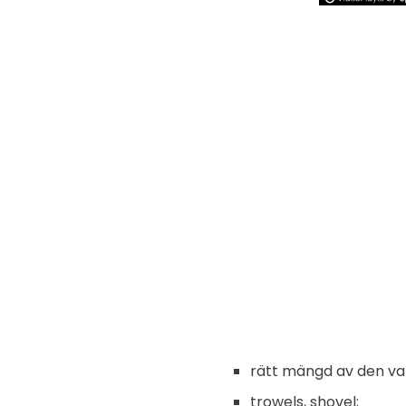
rätt mängd av den va
trowels, shovel;