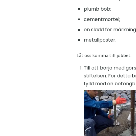
plumb bob;
cementmortel;
en sladd för märkning
metallposter.
Låt oss komma till jobbet:
Till att börja med gör
stiftelsen. För detta 
fylld med en betongbla