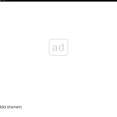
ad
lda stenen;