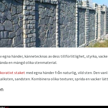
v egna händer, kännetecknas av dess tillförlitlighet, styrka, vack
vända en mängd olika stenmaterial.
korativt staket
med egna händer från naturlig, vild sten. Den van
kalksten, sandsten. Kombinera olika texturer, sprida en vacker lät
en