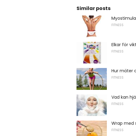
Similar posts
Myostimulat
FITNESS
Elkar för vi
FITNESS
Hur mäter d
FITNESS
Vad kan hjä
FITNESS
Wrap med s
FITNESS