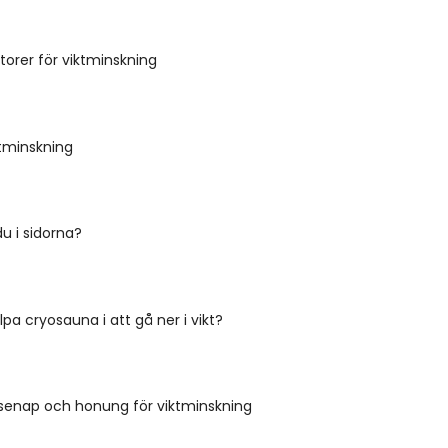
orer för viktminskning
ktminskning
u i sidorna?
lpa cryosauna i att gå ner i vikt?
enap och honung för viktminskning