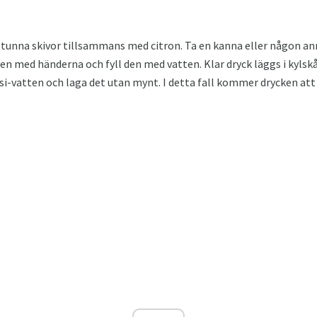
i tunna skivor tillsammans med citron. Ta en kanna eller någon anna
en med händerna och fyll den med vatten. Klar dryck läggs i kylskå
ssi-vatten och laga det utan mynt. I detta fall kommer drycken a