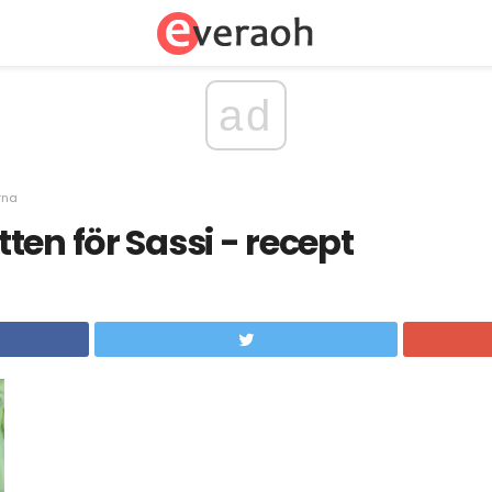
ad
rna
ten för Sassi - recept