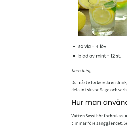
salvia - 4 löv
blad av mint - 12 st.
beredning
Du måste förbereda en drink,
dela in i skivor. Sage och ver
Hur man använ
Vatten Sassi bör förbrukas u
timmar före sänggåendet. Se t