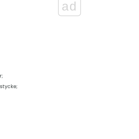
ad
r;
 stycke;