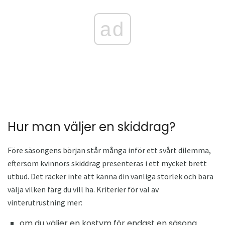
ad
Hur man väljer en skiddrag?
Före säsongens början står många inför ett svårt dilemma,
eftersom kvinnors skiddrag presenteras i ett mycket brett
utbud. Det räcker inte att känna din vanliga storlek och bara
välja vilken färg du vill ha. Kriterier för val av
vinterutrustning mer:
om du väljer en kostym för endast en säsong