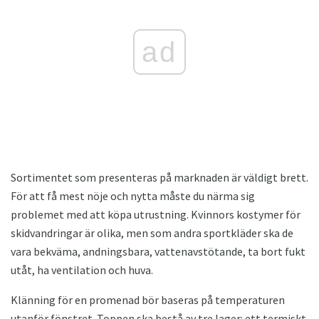
ad
Sortimentet som presenteras på marknaden är väldigt brett.
För att få mest nöje och nytta måste du närma sig
problemet med att köpa utrustning. Kvinnors kostymer för
skidvandringar är olika, men som andra sportkläder ska de
vara bekväma, andningsbara, vattenavstötande, ta bort fukt
utåt, ha ventilation och huva.
Klänning för en promenad bör baseras på temperaturen
utanför fönstret. Toppen ska bestå av tre lager: ett termiskt