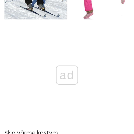
ad
Skid värme kostym