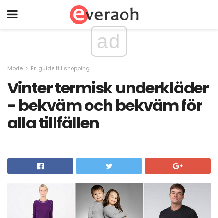
ad
Mode
En guide till shopping
Vinter termisk underkläder
- bekväm och bekväm för
alla tillfällen