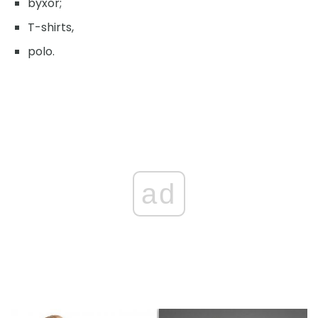
byxor;
T-shirts,
polo.
ad