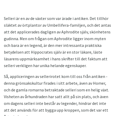
Selleri är en av de växter som var ärade i antiken. Det tillhör
släktet av örtplantor av Umbellifera-familjen, och det antas
att det applicerades dagligen av Aphrodite själv, skönhetens
gudinna. Men om frågan om Aphrodite ligger inom myten
och bara är en legend, är den mer intressanta praktiska
betydelsen att Hippocrates själv är en stor läkare, läste
läsarens uppmärksamhet i hans skrifter till det faktum att
selleri verkligen har unika helande egenskaper.
Så, appliceringen av sellerirotet kom till oss från antiken -
denna grönsakskultur firades i sitt arbete, även av Homer,
och de gamla romarna betraktade selleri som en helig växt.
Visheten av århundraden har satt allt på sin plats, och även
om dagens selleri inte består av legender, hindrar det inte
att det används för att bygga upp kroppen, som det var ett