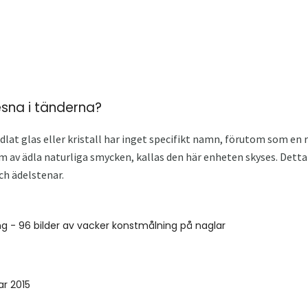
esna i tänderna?
ndlat glas eller kristall har inget specifikt namn, förutom som en
orm av ädla naturliga smycken, kallas den här enheten skyses. Detta
ch ädelstenar.
ng - 96 bilder av vacker konstmålning på naglar
ar 2015