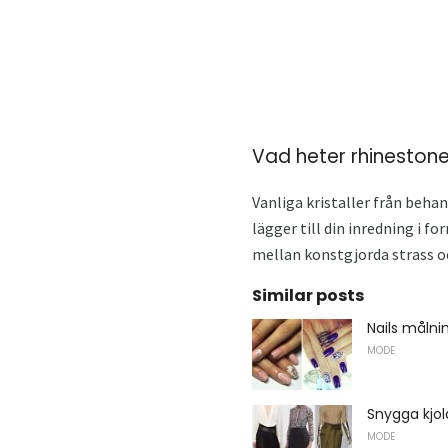
Vad heter rhineston
Vanliga kristaller från beha
lägger till din inredning i f
mellan konstgjorda strass o
Similar posts
Nails målni
MODE
Snygga kjol
MODE