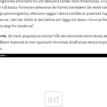
ängd olika alternativ för att dekorera tänder med rhinestones. En 
e två bästa. Förresten dekorerar de främst överkäken. De nedre t
ga personligheter, eftersom ryggar i detta område är praktiskt tag
rna. I det här fallet är det bättre att lägga till dekor i form av fler
ta idag för tänderna?
erna
. De mest populära är stenar från den berömda österrikiska de
sådant material är mer sparsamt för emalj. Ändå anses dessa smyc
s.
ad