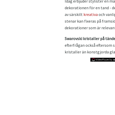
Idag erbjuder stylister en m
dekorationen för en tand - d
av särskilt
kreativa
och vanli
stenar kan fixeras på framsido
dekorationer som är relevan
Swarovski kristaller på tänd
efterfrågan också eftersom 
kristaller än konstgjorda gla