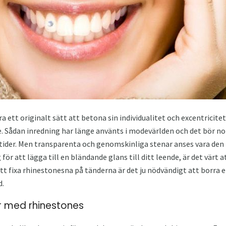
a ett originalt sätt att betona sin individualitet och excentricite
e. Sådan inredning har länge använts i modevärlden och det bör not
tider. Men transparenta och genomskinliga stenar anses vara den
r att lägga till en bländande glans till ditt leende, är det värt at
att fixa rhinestonesna på tänderna är det ju nödvändigt att borra 
d.
r med rhinestones