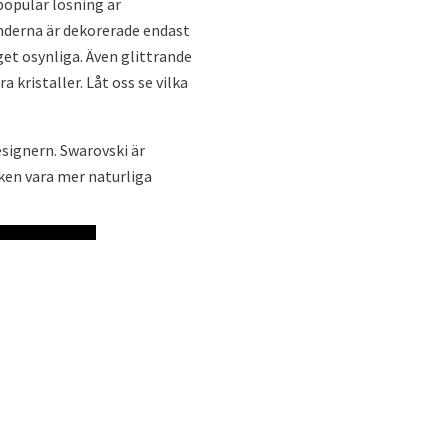
populär lösning är
änderna är dekorerade endast
et osynliga. Även glittrande
a kristaller. Låt oss se vilka
signern. Swarovski är
ken vara mer naturliga