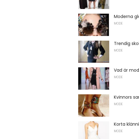
Moderna gl
MODE
Trendig sko
MODE
Vad är mode
MODE
Kvinnors sa
MODE
Korta klänn
MODE