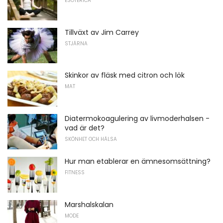
ESOTERICA
Tillväxt av Jim Carrey
STJÄRNA
Skinkor av fläsk med citron och lök
MAT
Diatermokoagulering av livmoderhalsen -
vad är det?
SKÖNHET OCH HÄLSA
Hur man etablerar en ämnesomsättning?
FITNESS
Marshalskalan
MODE