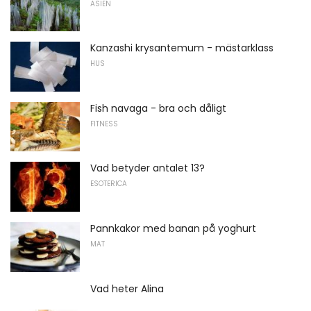
ASIEN
Kanzashi krysantemum - mästarklass
HUS
Fish navaga - bra och dåligt
FITNESS
Vad betyder antalet 13?
ESOTERICA
Pannkakor med banan på yoghurt
MAT
Vad heter Alina