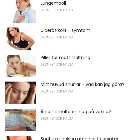
Lungemboli
SKÖNHET OCH HÄLSA
Ulcerös kolit - symtom
SKÖNHET OCH HÄLSA
Piller för matsmältning
SKÖNHET OCH HÄLSA
Mitt huvud snurrar - vad kan jag göra?
SKÖNHET OCH HÄLSA
Än att smälta en hög på vuxna?
SKÖNHET OCH HÄLSA
Sputum i halsen utan hosta orsaker