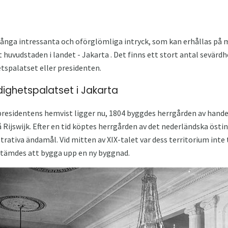
 många intressanta och oförglömliga intryck, som kan erhållas på
huvudstaden i landet - Jakarta . Det finns ett stort antal sevärdh
tspalatset eller presidenten.
dighetspalatset i Jakarta
 presidentens hemvist ligger nu, 1804 byggdes herrgården av han
 Rijswijk. Efter en tid köptes herrgården av det nederländska östi
rativa ändamål. Vid mitten av XIX-talet var dess territorium inte 
stämdes att bygga upp en ny byggnad.