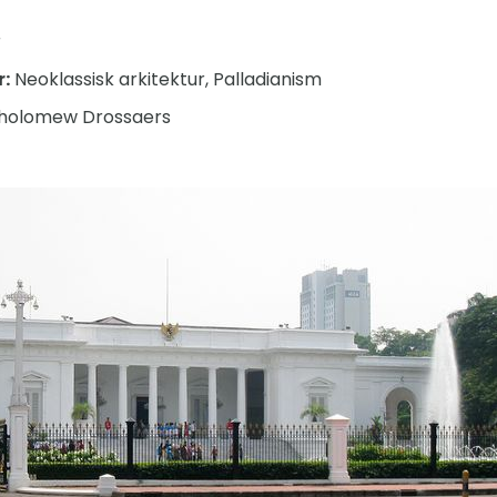
r
r:
Neoklassisk arkitektur, Palladianism
holomew Drossaers