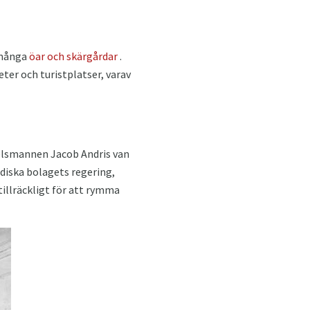
 många
öar och skärgårdar
.
eter och turistplatser, varav
delsmannen Jacob Andris van
ndiska bolagets regering,
tillräckligt för att rymma