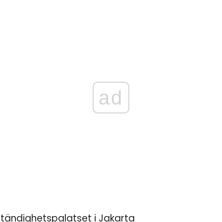
ad
tändighetspalatset i Jakarta