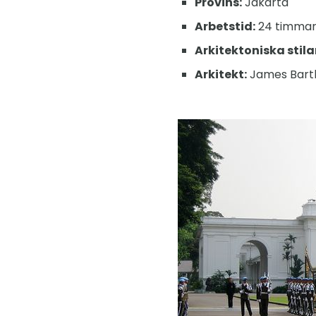
Provins:
Jakarta
Arbetstid:
24 timma
Arkitektoniska stila
Arkitekt:
James Bart