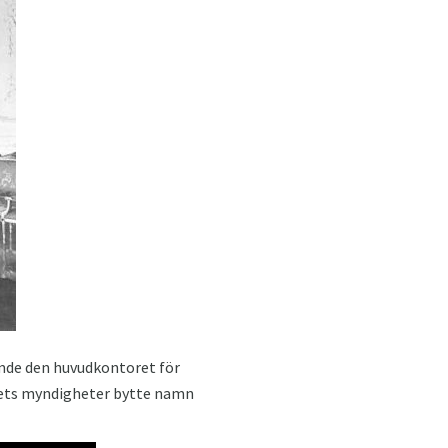
mde den huvudkontoret för
andets myndigheter bytte namn