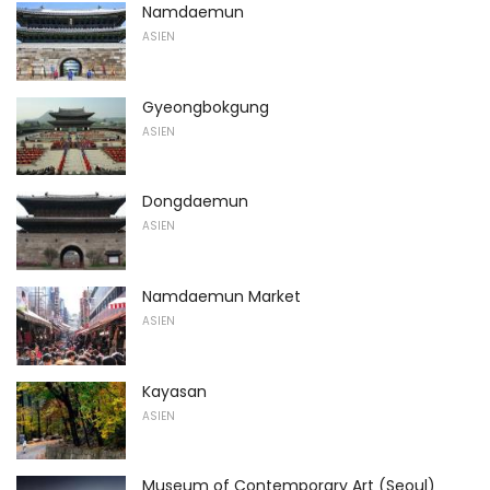
Namdaemun
ASIEN
Gyeongbokgung
ASIEN
Dongdaemun
ASIEN
Namdaemun Market
ASIEN
Kayasan
ASIEN
Museum of Contemporary Art (Seoul)