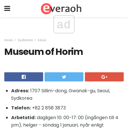
ad
Asien
Sydkorea
Seoul
Museum of Horim
Adress:
1707 Sillim-dong, Gwanak-gu, Seoul,
Sydkorea
Telefon:
+82 2 858 3873
Arbetstid:
dagligen 10: 00-17: 00 (ingången till 4
pm), helger - söndag 1 januari, nyår enligt