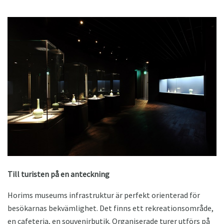
Till turisten på en anteckning
Horims museums infrastruktur är perfekt orienterad för
besökarnas bekvämlighet. Det finns ett rekreationsområde,
en cafeteria, en souvenirbutik. Organiserade turer utförs på