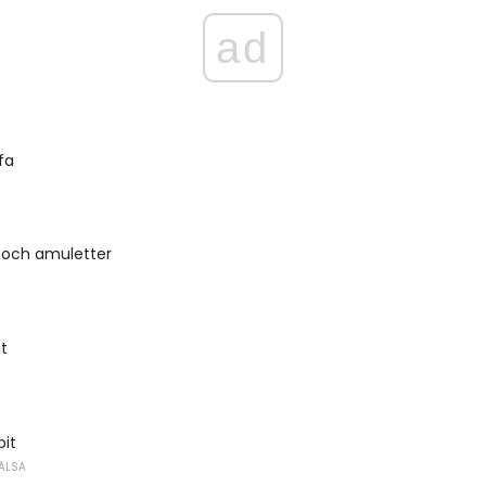
ad
fa
 och amuletter
et
bit
ÄLSA