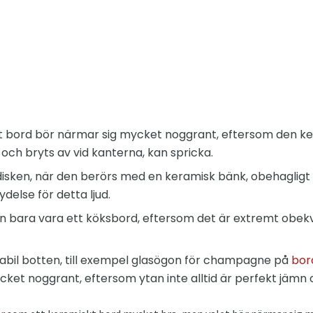
kt bord bör närmar sig mycket noggrant, eftersom den k
 och bryts av vid kanterna, kan spricka.
isken, när den berörs med en keramisk bänk, obehagligt 
delse för detta ljud.
an bara vara ett köksbord, eftersom det är extremt obe
bil botten, till exempel glasögon för champagne på
bor
cket noggrant, eftersom ytan inte alltid är perfekt jämn 