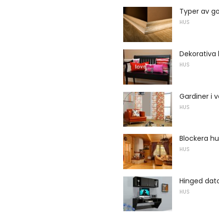
Typer av gol
HUS
Dekorativa
HUS
Gardiner i 
HUS
Blockera hu
HUS
Hinged dato
HUS