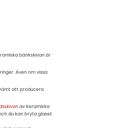
eramiska bänkskivan är
ringer. Även om vissa
kvämt att producera
dsskivan
av keramiska
och du kan bryta glaset.