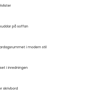
vlister
 kuddar på soffan
vardagsrummet i modern stil
set i inredningen
r skrivbord