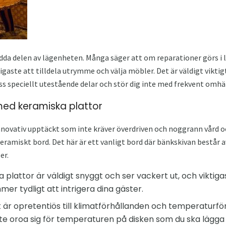
da delen av lägenheten. Många säger att om reparationer görs i l
ktigaste att tilldela utrymme och välja möbler. Det är väldigt vik
ess speciellt utestående delar och stör dig inte med frekvent om
ed keramiska plattor
innovativ upptäckt som inte kräver överdriven och noggrann vård o
keramiskt bord. Det här är ett vanligt bord där bänkskivan består 
er.
lattor är väldigt snyggt och ser vackert ut, och viktigas
er tydligt att intrigera dina gäster.
är opretentiös till klimatförhållanden och temperaturfö
te oroa sig för temperaturen på disken som du ska lägga