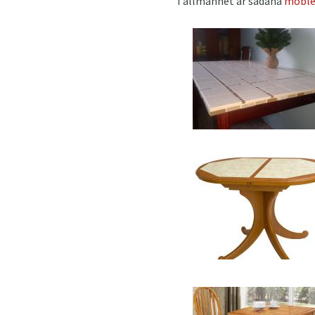
I allmänhet är sådana
möble