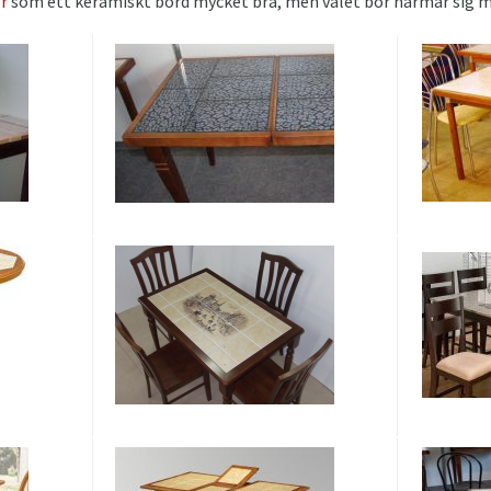
r
som ett keramiskt bord mycket bra, men valet bör närmar sig 