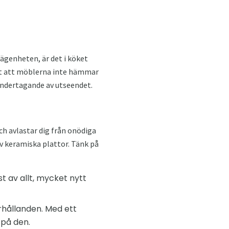
ägenheten, är det i köket
tigt att möblerna inte hämmar
händertagande av utseendet.
ch avlastar dig från onödiga
av keramiska plattor. Tänk på
t av allt, mycket nytt
rhållanden. Med ett
 på den.