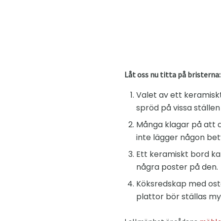
Låt oss nu titta på bristerna:
Valet av ett keramis
spröd på vissa ställen
Många klagar på att d
inte lägger någon bety
Ett keramiskt bord k
några poster på den.
Köksredskap med osta
plattor bör ställas my