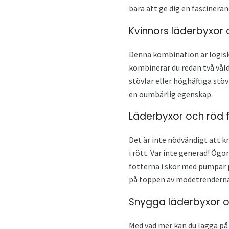
bara att ge dig en fascineran
Kvinnors läderbyxor 
Denna kombination är logisk i
kombinerar du redan två vål
stövlar eller höghäftiga stövl
en oumbärlig egenskap.
Läderbyxor och röd 
Det är inte nödvändigt att k
i rött. Var inte generad! Ög
fötterna i skor med pumpar p
på toppen av modetrenderna
Snygga läderbyxor o
Med vad mer kan du lägga på