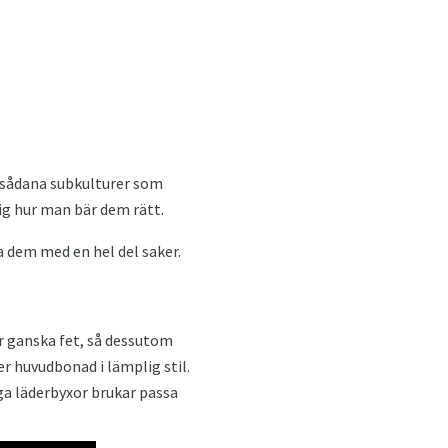
l sådana subkulturer som
g hur man bär dem rätt.
 dem med en hel del saker.
r ganska fet, så dessutom
r huvudbonad i lämplig stil.
iga läderbyxor brukar passa