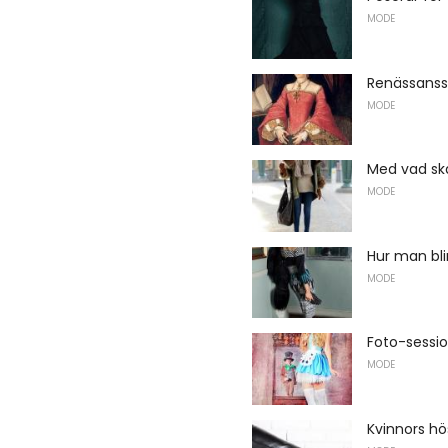
MODE
Renässansst
MODE
Med vad sk
MODE
Hur man bli
MODE
Foto-sessio
MODE
Kvinnors hö