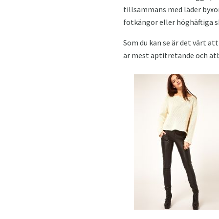
tillsammans med läder byxor
fotkängor eller höghäftiga s
Som du kan se är det värt at
är mest aptitretande och ätb