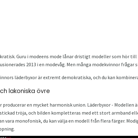
kratisk. Guru i modeens mode lånar dristigt modeller som hör til
fusionerades 2013 i en modevåg. Men många modekvinnor frågar si
vinnors läderbyxor är extremt demokratiska, och du kan kombinera
ch lakoniska övre
r producerar en mycket harmonisk union. Läderbyxor - Modellen ä
 stickad tröja, och bilden kompletteras med ett stort armband elle
kan vara monofonisk, du kan välja en modell från flera färger. Mod
ippning.