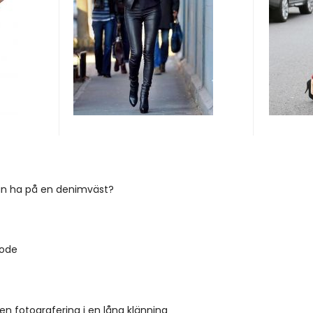
n ha på en denimväst?
mode
 en fotografering i en lång klänning