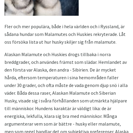
Fler och mer populära, både i hela världen och i Ryssland, är
sådana hundar som Malamutes och Huskies rekryterade. Låt
oss försöka lista ut hur husky skiljer sig från malamute.
Alaskan Malamute och Huskies drogs tillbaka i norra
breddgrader, och användes främst som slädar. Hemlandet av
den första var Alaska, den andra - Sibirien. De är mycket
hårda, eftersom temperaturen i sina hemområden faller
under 30 grader, och ofta måste de vada genom djup snö i alla
väder. Båda dessa raser, Alaskan Malamute och Siberian
Husky, visade sig i svåra förhållanden som utmärkta hjälpare
till människor. Hundens karaktär är väldigt lika: de är
energiska, lekfulla, klara sig bra med människor. Många
argumenterar vem som är bättre - husky eller malamute,
men som regel handlar det om subjektiva preferenser. Alaska