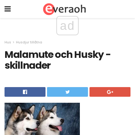
ad
Hus
Husdjur tillåtna
Malamute och Husky -
skillnader