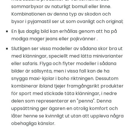
sommarbyxor av naturligt bomull eller linne.
Kombinationen av denna typ av skodon och
byxor i pyjamastil ser ut som ovanligt och original;
En ljus daglig bild kan erhållas genom att ha på
modiga mager jeans eller pojkvänner .
Slutligen ser vissa modeller av sådana skor bra ut
med klänningar, speciellt med lätta minivarianter
eller safaris. Flyga och flyter modeller i sådana
bilder är sällsynta, men i vissa fall kan de ha
snygga maxi-kjolar i boho riktningen. Dessutom
kombinerar ibland tjejer framgångsrikt produkter
för sport med stickade täta klänningar, i nedre
delen som representerar en "penna". Denna
uppsättning ger ägaren en otrolig komfort och
låter henne se kvinnligt ut utan att uppleva några
obehagliga känslor.