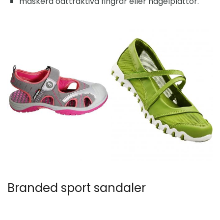
maskera oattraktiva fingrar eller nagelplattor.
Branded sport sandaler