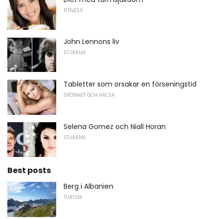
FITNESS
John Lennons liv
STJÄRNA
Tabletter som orsakar en förseningstid
SKÖNHET OCH HÄLSA
Selena Gomez och Niall Horan
STJÄRNA
Best posts
Berg i Albanien
TURISM