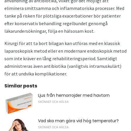
användning av antibiotika, vilket gör det möjligt att
eliminera smittsamma och inflammatoriska processer. Med
tanke på risken för plötsliga exacerbationer bör patienter
efter konservativ behandling regelbundet genomgå
läkarundersökningar, följa en hälsosam kost.
Kirurgi för att ta bort bilagan kan utföras med en klassisk
laparoskopisk metod eller en modernare endoskopisk metod
som inte kräver en lång rehabiliteringsperiod. Samtidigt
administreras även antibiotika (vanligtvis intramuskulärt)
för att undvika komplikationer.
Similar posts
Ljus från hemorrojder med havtorn
SKÖNHET OCH HÄLSA
Vad ska man göra vid hög temperatur?
SKÖNHET OCH HÄLSA