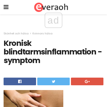
ad
Skönhet och hälsa
Kvinnors hälsa
Kronisk
blindtarmsinflammation -
symptom