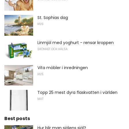
St. Sophias dag
HUS
Linmjöl med yoghurt - rensar kroppen
SKÖNHET OCH HÄLSA
Vita möbler i inredningen
HUS
Topp 25 mest dyra flaskvatten i världen
MAT
Best posts
Hur blir man själens själ?