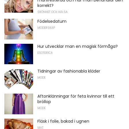
manifesterad och hur man behandlar den
korrekt?
SKÖNHET OCH HÄLSA
Födelsedatum
MODERSKAP
Hur utvecklar man en magisk förmåga?
ESOTERICA
Tidningar av fashionabla kläder
MODE
Aftonklänningar för feta kvinnor till ett
bröllop
MODE
Fläsk i folie, bakad i ugnen
MAT