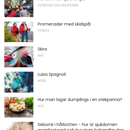
PSYKOLOGI OCH RELATIONER
Promenader med skidspår
FITNESS
Skira
MAT
Luisa Spagnoli
MODE
Hur man lagar dumplings i en stekpanna?
MAT
Seborré i hårbotten - hur är sjukdomen