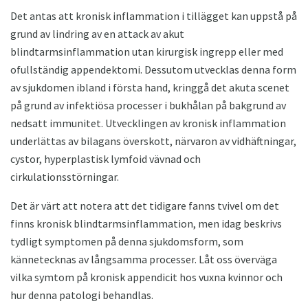
Det antas att kronisk inflammation i tillägget kan uppstå på
grund av lindring av en attack av akut
blindtarmsinflammation utan kirurgisk ingrepp eller med
ofullständig appendektomi. Dessutom utvecklas denna form
av sjukdomen ibland i första hand, kringgå det akuta scenet
på grund av infektiösa processer i bukhålan på bakgrund av
nedsatt immunitet. Utvecklingen av kronisk inflammation
underlättas av bilagans överskott, närvaron av vidhäftningar,
cystor, hyperplastisk lymfoid vävnad och
cirkulationsstörningar.
Det är värt att notera att det tidigare fanns tvivel om det
finns kronisk blindtarmsinflammation, men idag beskrivs
tydligt symptomen på denna sjukdomsform, som
kännetecknas av långsamma processer. Låt oss överväga
vilka symtom på kronisk appendicit hos vuxna kvinnor och
hur denna patologi behandlas.