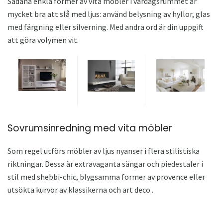
Sådana enkla former av vita möbler i vardagsrummet är
mycket bra att slå med ljus: använd belysning av hyllor, glas
med färgning eller silverning. Med andra ord är din uppgift
att göra volymen vit.
Sovrumsinredning med vita möbler
Som regel utförs möbler av ljus nyanser i flera stilistiska
riktningar. Dessa är extravaganta sängar och piedestaler i
stil med shebbi-chic, blygsamma former av provence eller
utsökta kurvor av klassikerna och art deco .