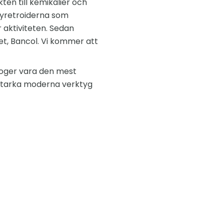
ten till kemikalier och
 pyretroiderna som
r aktiviteten. Sedan
et, Bancol. Vi kommer att
roger vara den mest
v starka moderna verktyg