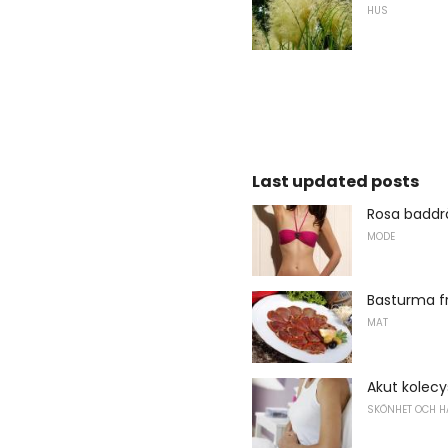
HUS
Last updated posts
Rosa baddr
MODE
Basturma f
MAT
Akut kolec
SKÖNHET OCH H