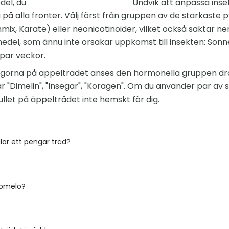
del, du
Undvik att anpassa insek
på alla fronter. Välj först från gruppen av de starkaste
mix, Karate) eller neonicotinoider, vilket också saktar ne
medel, som ännu inte orsakar uppkomst till insekten: Sonn
par veckor.
ugorna på äppelträdet anses den hormonella gruppen d
rar "Dimelin", "Insegar", "Koragen". Om du använder par a
ullet på äppelträdet inte hemskt för dig.
ar ett pengar träd?
pomelo?