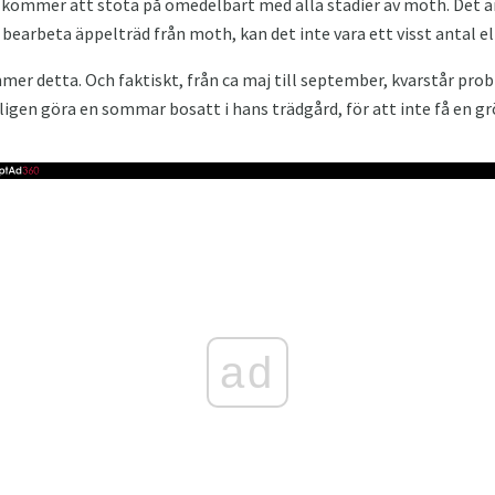
 kommer att stöta på omedelbart med alla stadier av moth. Det är
bearbeta äppelträd från moth, kan det inte vara ett visst antal el
 detta. Och faktiskt, från ca maj till september, kvarstår pro
kligen göra en sommar bosatt i hans trädgård, för att inte få en 
ad