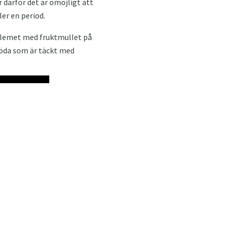
 därför det är omöjligt att
ler en period.
blemet med fruktmullet på
gröda som är täckt med