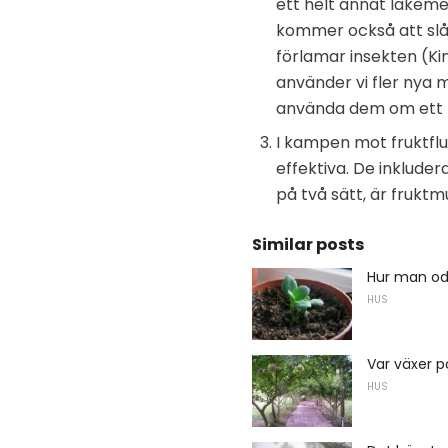
ett helt annat läkeme
kommer också att slå 
förlamar insekten (Kin
använder vi fler nya 
använda dem om ett 
I kampen mot fruktfl
effektiva. De inklude
på två sätt, är fruktm
Similar posts
Hur man odl
HUS
Var växer 
HUS