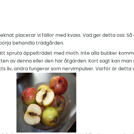
eknat placerar vi fällor med kvass. Vad ger detta oss: S
u börja behandla trädgården.
gt att spruta äppelträdet med moth. Inte alla butiker kom
en av denna eller den här åtgärden. Kort sagt kan man 
kts liv, andra fungerar som nervimpulser. Varför är detta 