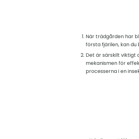
När trädgården har bl
första fjärilen, kan d
Det är särskilt vikti
mekanismen för effekt
processerna i en inse