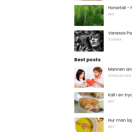
Horsetail -
HUS
Vanessa Para
STJÄRNA
Best posts
Mannen änd
PSYKOLOGI OCH
Kall i en tr
MAT
Hur man la
MAT