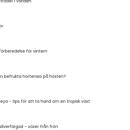
trädet i världen
or
förberedelse för vintern
n befrukta hortensia på hösten?
teya - tips för att ta hand om en tropisk växt
silverfärgad - växer från frön