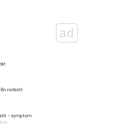
ad
äkt
rån nötkött
ystit - symptom
ÄLSA