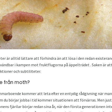
r är alltid lättare att förhindra än att lösa i den redan existera
ändbar i kampen mot fruktflugorna på äppelträdet . Saken är att 
ktioner och subtiliteter.
e från moth?
marboende kommer att leta efter en entydig rådgivning när man
m du börjar jobba i tid kommer situationen att förvärras. Men just
nens fjärilar börjar redan sina år, när den första generationen in