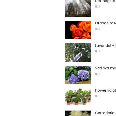
Det högsta 
HUS
Orange ros
HUS
Lavendel - 
HUS
Vad ska ma
HUS
Flower kala
HUS
Cortaderia 