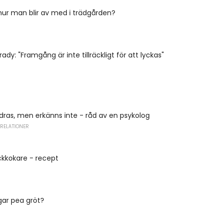
 hur man blir av med i trädgården?
dy: "Framgång är inte tillräckligt för att lyckas"
ras, men erkänns inte - råd av en psykolog
 RELATIONER
yckkokare - recept
gar pea gröt?