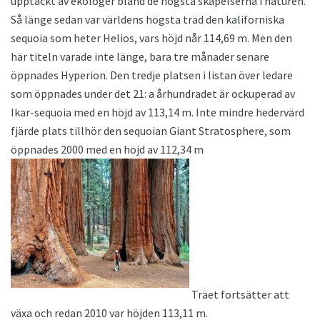
upptäckt av ekologer bland de högsta skapelserna i naturen.
Så länge sedan var världens högsta träd den kaliforniska
sequoia som heter Helios, vars höjd når 114,69 m. Men den
här titeln varade inte länge, bara tre månader senare
öppnades Hyperion. Den tredje platsen i listan över ledare
som öppnades under det 21: a århundradet är ockuperad av
Ikar-sequoia med en höjd av 113,14 m. Inte mindre hedervärd
fjärde plats tillhör den sequoian Giant Stratosphere, som
öppnades 2000 med en höjd av 112,34 m
Träet fortsätter att
växa och redan 2010 var höjden 113,11 m.