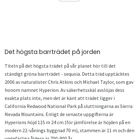
Det högsta barrträdet på jorden
Titeln på det högsta trädet på vår planet hör till det
ständigt gröna barrträdet - sequoia. Detta träd upptäcktes
2006 av naturalister Chris Atkins och Michael Taylor, som gav
honom namnet Hyperion. Av säkerhetsskäl avslöjas dess
exakta plats inte, men det är känt att trädet ligger i
California Redwood National Park på sluttningarna av Sierra
Nevada Mountains. Enligt de senaste uppgifterna är
Hyperions höjd 115 m 24 cm (för jämförelse är höjden på en
modern 22-vånings byggnad 70 m), stammen är 11 m och den
ungefärliga åldern är 700-800 år.