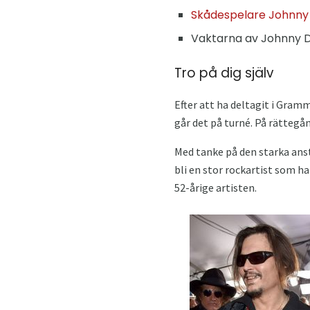
Skådespelare Johnny 
Vaktarna av Johnny
Tro på dig själv
Efter att ha deltagit i Gram
går det på turné. På rättegå
Med tanke på den starka anst
bli en stor rockartist som h
52-årige artisten.