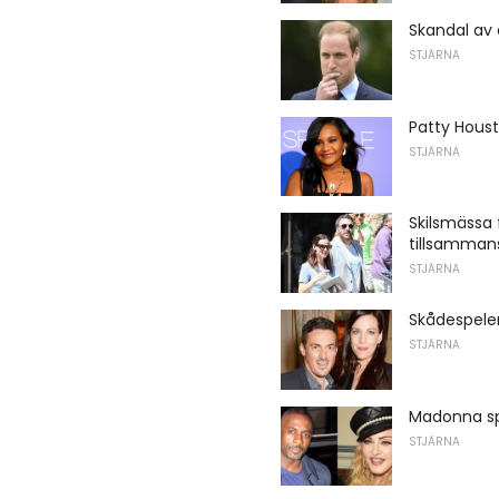
Skandal av 
STJÄRNA
Patty Houst
STJÄRNA
Skilsmässa 
tillsamman
STJÄRNA
Skådespeler
STJÄRNA
Madonna sp
STJÄRNA