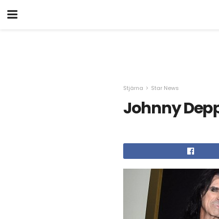
Stjärna
Star News
Johnny Depp s