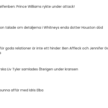
elfenben: Prince Williams rykte under attack!
on talade om detaljerna i Whitneys enda dotter Houston död
för goda relationer är inte ett hinder: Ben Affleck och Jennifer G
s
ska Liv Tyler samlades återigen under kransen
unna affär med Idris Elba