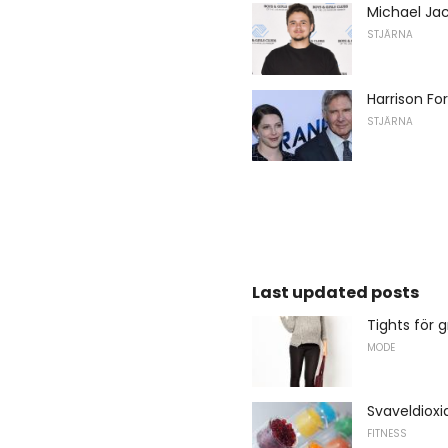
Michael Jac
STJÄRNA
Harrison Fo
STJÄRNA
Last updated posts
Tights för 
MODE
Svaveldioxi
FITNESS