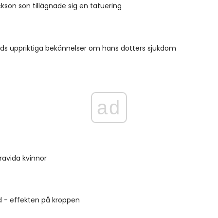
kson son tillägnade sig en tatuering
rds uppriktiga bekännelser om hans dotters sjukdom
ad
gravida kvinnor
d - effekten på kroppen