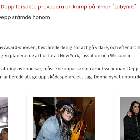
Depp försökte provocera en kamp på filmen "Labyrint"
 Depp stämde honom
my Award-showen, bestämde de sig för att gå vidare, och efter att 
ngen planerar de att utföra i New York, Lissabon och Wisconsin.
ällning av kändisar, måste de anpassa sina arbetsscheman. Depp b
an är beredd att ge upp skådespelare ett tag. Denna nyhet upprör