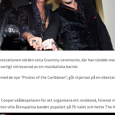
prestationen vid den sista Grammy-ceremonin, där han tändde me
arligt intresserad av sin musikaliska karriär.
t med de nya "Pirates of the Caribbean", går stjärnan på en obest
ce Cooper skådespelaren för att organisera ett rockband, förenat
eten ville återuppliva bandet populärt på 70-talet och hette The