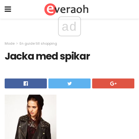
ad
Mode
En guide till shopping
Jacka med spikar