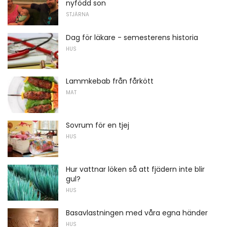
nyfödd son
STJÄRNA
Dag för läkare - semesterens historia
HUS
Lammkebab från fårkött
MAT
Sovrum för en tjej
HUS
Hur vattnar löken så att fjädern inte blir
gul?
HUS
Basavlastningen med våra egna händer
HUS