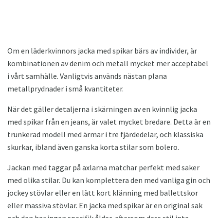
Om en läderkvinnors jacka med spikar bärs av individer, är
kombinationen av denim och metall mycket mer acceptabel
i vårt samhälle. Vanligtvis används nästan plana
metallprydnader i små kvantiteter.
När det gäller detaljerna i skärningen av en kvinnlig jacka
med spikar från en jeans, är valet mycket bredare. Detta är en
trunkerad modell med ärmar i tre fjärdedelar, och klassiska
skurkar, ibland även ganska korta stilar som bolero.
Jackan med taggar på axlarna matchar perfekt med saker
med olika stilar. Du kan komplettera den med vanliga gin och
jockey stövlar eller en lätt kort klänning med ballettskor
eller massiva stövlar. En jacka med spikar är en original sak
och den har ingen specifik ålder, eftersom dess stil inte