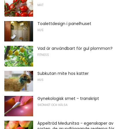
MAT
Toalettdesign i panelhuset
HUS
Vad är användbart för gul plommon?
FITNESS
Subkutan mite hos katter
HUS
Gynekologisk smet - transkript
SKÖNHET OCH HÄLSA
Äppelträd Medunitsa - egenskaper av
sorten, de grundläggande reglerna för