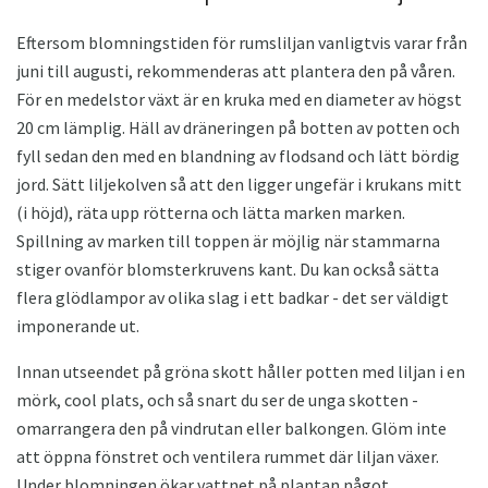
Eftersom blomningstiden för rumsliljan vanligtvis varar från
juni till augusti, rekommenderas att plantera den på våren.
För en medelstor växt är en kruka med en diameter av högst
20 cm lämplig. Häll av dräneringen på botten av potten och
fyll sedan den med en blandning av flodsand och lätt bördig
jord. Sätt liljekolven så att den ligger ungefär i krukans mitt
(i höjd), räta upp rötterna och lätta marken marken.
Spillning av marken till toppen är möjlig när stammarna
stiger ovanför blomsterkruvens kant. Du kan också sätta
flera glödlampor av olika slag i ett badkar - det ser väldigt
imponerande ut.
Innan utseendet på gröna skott håller potten med liljan i en
mörk, cool plats, och så snart du ser de unga skotten -
omarrangera den på vindrutan eller balkongen. Glöm inte
att öppna fönstret och ventilera rummet där liljan växer.
Under blomningen ökar vattnet på plantan något.