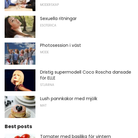
MODERSKAP
Sexuella ritningar
ESOTERICA
Photosession i väst
MODE
Dristig supermodell Coco Roscha dansade
för ELLE
STJÄRNA
Lush pannkakor med mjölk
MAT
Best posts
Tomater med basilika för vintern