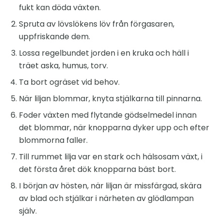
fukt kan döda växten.
Spruta av lövslökens löv från förgasaren,
uppfriskande dem.
Lossa regelbundet jorden i en kruka och häll i
träet aska, humus, torv.
Ta bort ogräset vid behov.
När liljan blommar, knyta stjälkarna till pinnarna.
Foder växten med flytande gödselmedel innan
det blommar, när knopparna dyker upp och efter
blommorna faller.
Till rummet lilja var en stark och hälsosam växt, i
det första året dök knopparna bäst bort.
I början av hösten, när liljan är missfärgad, skära
av blad och stjälkar i närheten av glödlampan
själv.