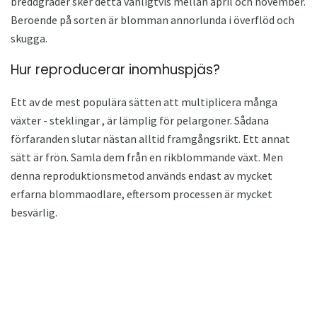
breddgrader sker detta vanligtvis mellan april och november.
Beroende på sorten är blomman annorlunda i överflöd och
skugga.
Hur reproducerar inomhuspjäs?
Ett av de mest populära sätten att multiplicera många
växter - steklingar , är lämplig för pelargoner. Sådana
förfaranden slutar nästan alltid framgångsrikt. Ett annat
sätt är frön. Samla dem från en rikblommande växt. Men
denna reproduktionsmetod används endast av mycket
erfarna blommaodlare, eftersom processen är mycket
besvärlig.