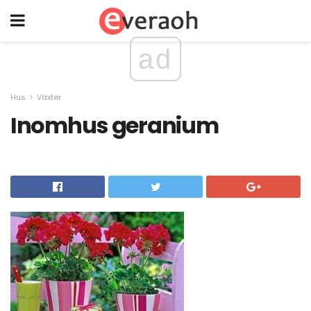
ad
Hus
Växter
Inomhus geranium