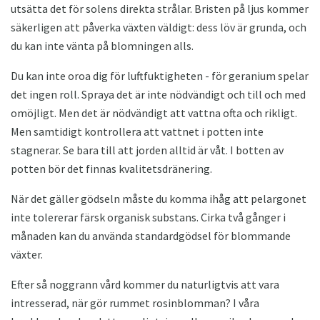
utsätta det för solens direkta strålar. Bristen på ljus kommer
säkerligen att påverka växten väldigt: dess löv är grunda, och
du kan inte vänta på blomningen alls.
Du kan inte oroa dig för luftfuktigheten - för geranium spelar
det ingen roll. Spraya det är inte nödvändigt och till och med
omöjligt. Men det är nödvändigt att vattna ofta och rikligt.
Men samtidigt kontrollera att vattnet i potten inte
stagnerar. Se bara till att jorden alltid är våt. I botten av
potten bör det finnas kvalitetsdränering.
När det gäller gödseln måste du komma ihåg att pelargonet
inte tolererar färsk organisk substans. Cirka två gånger i
månaden kan du använda standardgödsel för blommande
växter.
Efter så noggrann vård kommer du naturligtvis att vara
intresserad, när gör rummet rosinblomman? I våra