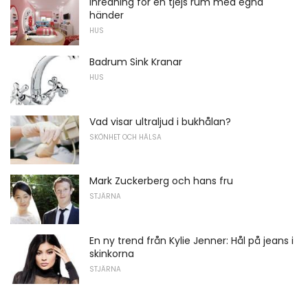
Inredning för en tjejs rum med egna
händer
HUS
Badrum Sink Kranar
HUS
Vad visar ultraljud i bukhålan?
SKÖNHET OCH HÄLSA
Mark Zuckerberg och hans fru
STJÄRNA
En ny trend från Kylie Jenner: Hål på jeans i
skinkorna
STJÄRNA