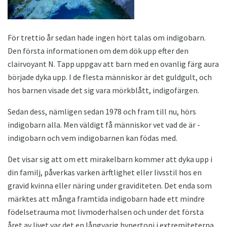
För trettio år sedan hade ingen hört talas om indigobarn.
Den första informationen om dem dök upp efter den
clairvoyant N. Tapp uppgav att barn med en ovanlig färg aura
började dyka upp. I de flesta människor är det guldgult, och
hos barnen visade det sig vara mörkblått, indigofärgen.
Sedan dess, nämligen sedan 1978 och fram till nu, hörs
indigobarn alla. Men väldigt få människor vet vad de är -
indigobarn och vem indigobarnen kan födas med.
Det visar sig att om ett mirakelbarn kommer att dyka upp i
din familj, påverkas varken ärftlighet eller livsstil hos en
gravid kvinna eller näring under graviditeten. Det enda som
märktes att många framtida indigobarn hade ett mindre
födelsetrauma mot livmoderhalsen och under det första
året av livet var det en långvarig hypertoni i extremiteterna,