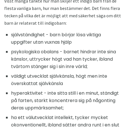
Visst många tänkte hur man skiljer ett indigo barn från de
flesta vanliga barn, hur man bestämmer det. Det finns flera
tecken på vilka det är möjligt att med säkerhet säga om ditt
barn är relaterat till indigobarn:
självständighet - barn börjar lösa viktiga
uppgifter utan vuxnas hjälp
psykologiska obalans - barnet hindrar inte sina
känslor, uttrycker högt vad han tycker, ibland
tvärtom stänger sig i sin inre värld;
väldigt utvecklat självkänsla, högt men inte
överskattat självkänsla
hyperaktivitet - inte sitta still i en minut, ständigt
på farten, starkt koncentrera sig på någonting
deras uppmärksamhet;
ha ett välutvecklat intellekt, tycker mycket
okonventionellt, ibland sätter andra runt i en slut