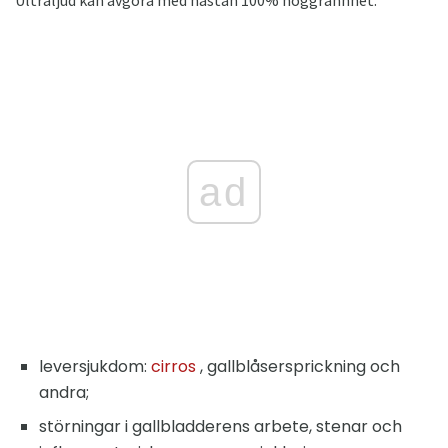
Ultraljud kan avgöra med nästan 100% noggrannhet:
ad
leversjukdom:
cirros
, gallblåsersprickning och
andra;
störningar i gallbladderens arbete, stenar och