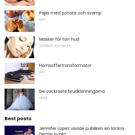
Pajer med potatis och svamp
MAT
Masker för torr hud
SKÖNHET OCH HÄLSA
Hörnsoffertransformator
HUS
De vackraste brudklänningarna
MODE
Best posts
Jennifer Lopez visade publiken sin läckra
femte punkt