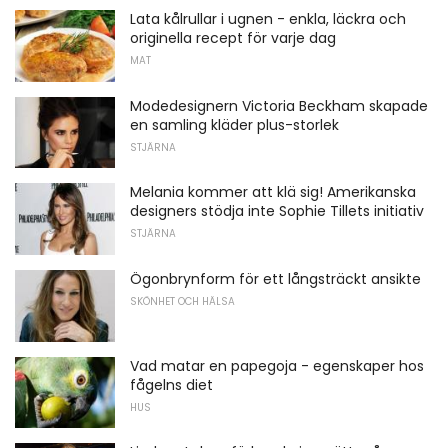
Lata kålrullar i ugnen - enkla, läckra och
originella recept för varje dag
MAT
Modedesignern Victoria Beckham skapade
en samling kläder plus-storlek
STJÄRNA
Melania kommer att klä sig! Amerikanska
designers stödja inte Sophie Tillets initiativ
STJÄRNA
Ögonbrynform för ett långsträckt ansikte
SKÖNHET OCH HÄLSA
Vad matar en papegoja - egenskaper hos
fågelns diet
HUS