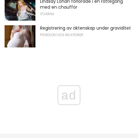
Lindsay Lohan förlorade i en rättegång
med en chaufför
STJÄRNA
Registrering av äktenskap under graviditet
PSYKOLOGI OCH RELATIONER
ad