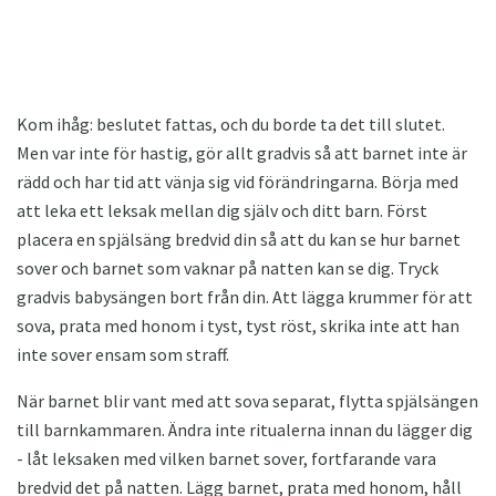
Kom ihåg: beslutet fattas, och du borde ta det till slutet.
Men var inte för hastig, gör allt gradvis så att barnet inte är
rädd och har tid att vänja sig vid förändringarna. Börja med
att leka ett leksak mellan dig själv och ditt barn. Först
placera en spjälsäng bredvid din så att du kan se hur barnet
sover och barnet som vaknar på natten kan se dig. Tryck
gradvis babysängen bort från din. Att lägga krummer för att
sova, prata med honom i tyst, tyst röst, skrika inte att han
inte sover ensam som straff.
När barnet blir vant med att sova separat, flytta spjälsängen
till barnkammaren. Ändra inte ritualerna innan du lägger dig
- låt leksaken med vilken barnet sover, fortfarande vara
bredvid det på natten. Lägg barnet, prata med honom, håll