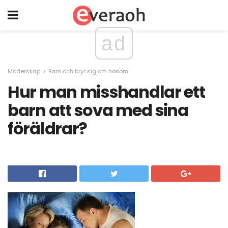
ad
Moderskap
Barn och bryr sig om honom
Hur man misshandlar ett
barn att sova med sina
föräldrar?