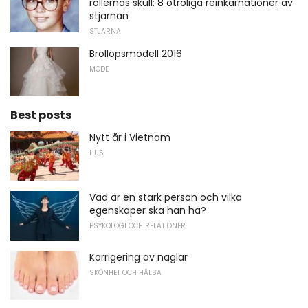
rollernas skull: 8 otroliga reinkarnationer av
stjärnan
STJÄRNA
Bröllopsmodell 2016
MODE
Best posts
Nytt år i Vietnam
HUS
Vad är en stark person och vilka
egenskaper ska han ha?
PSYKOLOGI OCH RELATIONER
Korrigering av naglar
SKÖNHET OCH HÄLSA