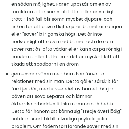
en sådan möjlighet. Faren uppstår om en av
föräldrarna tar sömntabletter eller är väldigt
trött - i så fall blir sömn mycket djupare, och
risken för att oavsiktligt skjuter barnet ur sängen
eller "sover" blir ganska högt. Det är inte
nödvändigt att sova med barnet och de som
sover rastlös, ofta växlar eller kan skarpa rör sig i
händerna eller fötterna - det är mycket lätt att
skada ett spädbarn i en dröm.
gemensam sömn med barn kan förvärra
relationer med sin man. Detta gäller särskilt för
familjer där, med utseendet av barnet, börjar
påven att sova separat och lämnar
äktenskapsbädden till sin mamma och bebis.
Detta får honom att känna sig "tredje överflödig"
och kan snart bli till allvarliga psykologiska
problem. Om fadern fortfarande sover med sin