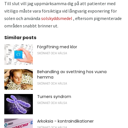
Till slut vill jag uppmärksamma dig på att patienter med
vitiligo måste vara försiktiga vid långvarig exponering för
solen och använda
solskyddsmedel
, eftersom pigmenterade
områden snabbt brinner ut.
Similar posts
Förgiftning med klor
SKÖNHET OCH HÄLSA
Behandling av svettning hos vuxna
hemma
SKÖNHET OCH HÄLSA
Turners syndrom
SKÖNHET OCH HÄLSA
Arkoksia - kontraindikationer
SKÖNHET OCH HÄLSA