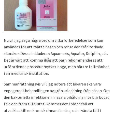
Nu vill jag säga några ord om vilka förberedelser som kan
användas för att tvätta näsan och rensa den från torkade
skorskor. Dessa inkluderar: Aquamaris, Aqualor, Dolphin, etc.
Det är värt att komma ihåg att barn rekommenderas att
utföra denna procedur mycket noga, men bättre i allmänhet
i en medicinsk institution.
Sammanfattningsvis vill jag notera att läkaren ska vara
engagerad i behandlingen av grön urladdning från näsan. Om
den bakteriella infektionen i nasala bihålorna inte blir botad
i tid och fram till slutet, kommer det i bästa fall att
utvecklas till en kronisk rinnande näsa, och i värsta fall i