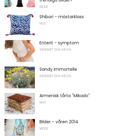
MODE
Shibori - mästarklass
HUS
Enterit - symptom
SKÖNHET OCH HÄLSA
Sandy immortelle
SKÖNHET OCH HÄLSA
Armenisk tårta "Mikado"
MAT
Bilder - våren 2014
MODE