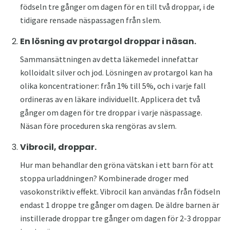
födseln tre gånger om dagen för en till två droppar, i de
tidigare rensade näspassagen från slem.
En lösning av protargol droppar i näsan.
Sammansättningen av detta läkemedel innefattar
kolloidalt silver och jod. Lösningen av protargol kan ha
olika koncentrationer: från 1% till 5%, och i varje fall
ordineras av en läkare individuellt. Applicera det två
gånger om dagen för tre droppar i varje näspassage.
Näsan före proceduren ska rengöras av slem.
Vibrocil, droppar.
Hur man behandlar den gröna vätskan i ett barn för att
stoppa urladdningen? Kombinerade droger med
vasokonstriktiv effekt. Vibrocil kan användas från födseln
endast 1 droppe tre gånger om dagen. De äldre barnen är
instillerade droppar tre gånger om dagen för 2-3 droppar