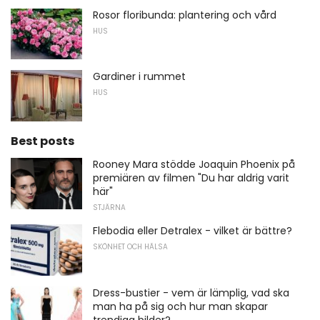
Rosor floribunda: plantering och vård
HUS
Gardiner i rummet
HUS
Best posts
Rooney Mara stödde Joaquin Phoenix på
premiären av filmen "Du har aldrig varit
här"
STJÄRNA
Flebodia eller Detralex - vilket är bättre?
SKÖNHET OCH HÄLSA
Dress-bustier - vem är lämplig, vad ska
man ha på sig och hur man skapar
trendiga bilder?