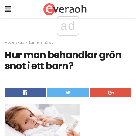
ad
Moderskap
Barnens hälsa
Hur man behandlar grön
snot i ett barn?