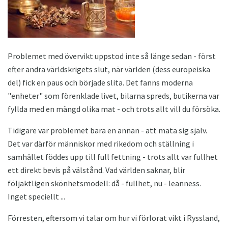
Problemet med övervikt uppstod inte så länge sedan - först
efter andra världskrigets slut, när världen (dess europeiska
del) fick en paus och började slita. Det fanns moderna
"enheter" som förenklade livet, bilarna spreds, butikerna var
fyllda med en mängd olika mat - och trots allt vill du försöka.
Tidigare var problemet bara en annan - att mata sig själv.
Det var därför människor med rikedom och ställning i
samhället föddes upp till full fettning - trots allt var fullhet
ett direkt bevis på välstånd. Vad världen saknar, blir
följaktligen skönhetsmodell: då - fullhet, nu - leanness.
Inget speciellt ...
Förresten, eftersom vi talar om hur vi förlorat vikt i Ryssland,