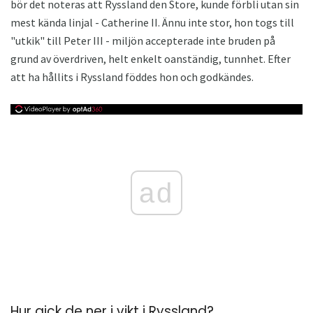
bör det noteras att Ryssland den Store, kunde förbli utan sin
mest kända linjal - Catherine II. Ännu inte stor, hon togs till
"utkik" till Peter III - miljön accepterade inte bruden på
grund av överdriven, helt enkelt oanständig, tunnhet. Efter
att ha hållits i Ryssland föddes hon och godkändes.
ad
Hur gick de ner i vikt i Ryssland?