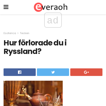
ad
Esoterica
Tecken
Hur förlorade du i
Ryssland?