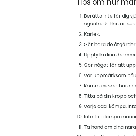
Tips om hur man 
Berätta inte för dig s
ögonblick. Han är reda
Kärlek.
Gör bara de åtgärder f
Uppfylla dina drömma
Gör något för att uppn
Var uppmärksam på utb
Kommunicera bara me
Titta på din kropp och
Varje dag, kämpa, int
Inte förolämpa männi
Ta hand om dina nära