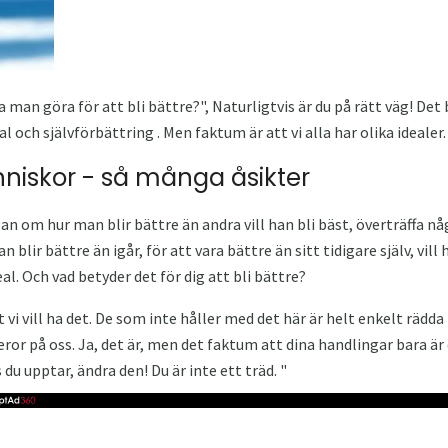
 man göra för att bli bättre?", Naturligtvis är du på rätt väg! Det 
eal och självförbättring . Men faktum är att vi alla har olika idealer.
iskor - så många åsikter
an om hur man blir bättre än andra vill han bli bäst, överträffa nå
 blir bättre än igår, för att vara bättre än sitt tidigare själv, vil
eal. Och vad betyder det för dig att bli bättre?
tt vi vill ha det. De som inte håller med det här är helt enkelt rädda
beror på oss. Ja, det är, men det faktum att dina handlingar bara är
du upptar, ändra den! Du är inte ett träd. "