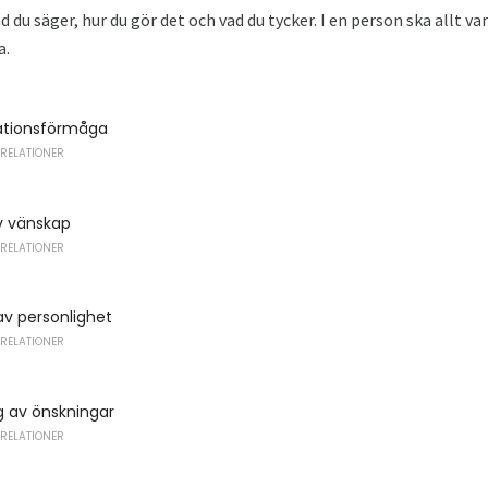
ad du säger, hur du gör det och vad du tycker. I en person ska allt va
a.
tionsförmåga
 RELATIONER
v vänskap
 RELATIONER
 av personlighet
 RELATIONER
ng av önskningar
 RELATIONER