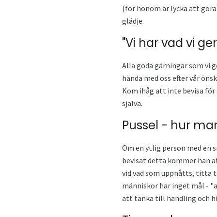
(för honom är lycka att gör
glädje.
"Vi har vad vi ger .
Alla goda gärningar som vi gör
hända med oss ​​efter vår önsk
Kom ihåg att inte bevisa för 
själva.
Pussel - hur man
Om en ytlig person med en sma
bevisat detta kommer han att
vid vad som uppnåtts, titta ti
människor har inget mål - "at
att tänka till handling och h