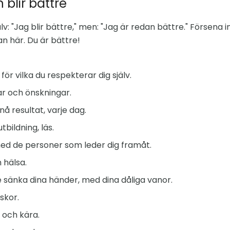
blir bättre
jälv: "Jag blir bättre," men: "Jag är redan bättre." Försena
n här. Du är bättre!
ör vilka du respekterar dig själv.
r och önskningar.
å resultat, varje dag.
ildning, läs.
d de personer som leder dig framåt.
 hälsa.
e sänka dina händer, med dina dåliga vanor.
skor.
 och kära.