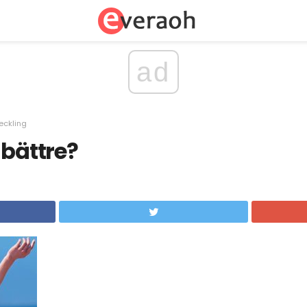
ad
eckling
 bättre?