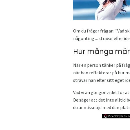
Om du frågar frågan: "Vad ska
någonting ... strävar efter id
Hur många männ
När en person tänker på fråg
när han reflekterar på hur man
strävar han efter sitt eget id
Vad vi än gör gör vi det för a
De säger att det inte alltid 
du är missnöjd med den plats 