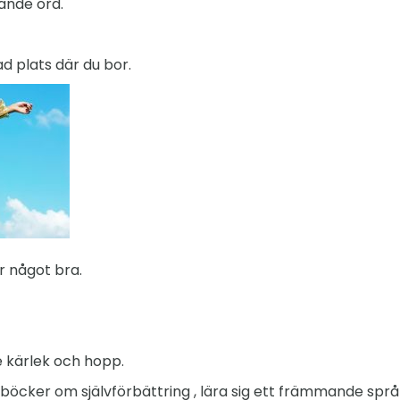
ande ord.
ad plats där du bor.
r något bra.
 kärlek och hopp.
s böcker om självförbättring , lära sig ett främmande språk