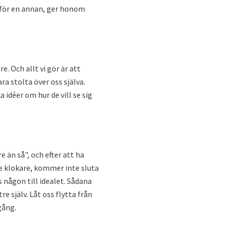
 för en annan, ger honom
e. Och allt vi gör är att
ara stolta över oss själva.
 idéer om hur de vill se sig
 än så", och efter att ha
de klokare, kommer inte sluta
ns någon till idealet. Sådana
e själv. Låt oss flytta från
gång.