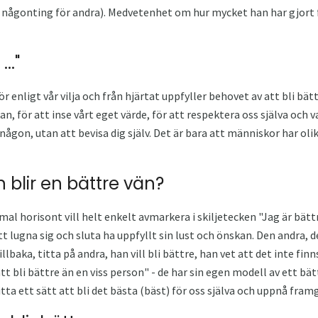
a någonting för andra). Medvetenhet om hur mycket han har gjort
.."
 enligt vår vilja och från hjärtat uppfyller behovet av att bli bättr
an, för att inse vårt eget värde, för att respektera oss själva och v
någon, utan att bevisa dig själv. Det är bara att människor har olika
 blir en bättre vän?
l horisont vill helt enkelt avmarkera i skiljetecken "Jag är bättre
 lugna sig och sluta ha uppfyllt sin lust och önskan. Den andra, 
llbaka, titta på andra, han vill bli bättre, han vet att det inte fin
t bli bättre än en viss person" - de har sin egen modell av ett bättr
itta ett sätt att bli det bästa (bäst) för oss själva och uppnå fram